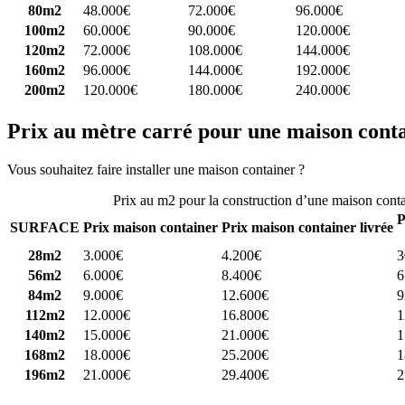
80m2
48.000€
72.000€
96.000€
100m2
60.000€
90.000€
120.000€
120m2
72.000€
108.000€
144.000€
160m2
96.000€
144.000€
192.000€
200m2
120.000€
180.000€
240.000€
Prix au mètre carré pour une maison cont
Vous souhaitez faire installer une maison container ?
Comparez 4 const
Prix au m2 pour la construction d’une maison cont
P
SURFACE
Prix maison container
Prix maison container livrée
28m2
3.000€
4.200€
3
56m2
6.000€
8.400€
6
84m2
9.000€
12.600€
9
112m2
12.000€
16.800€
1
140m2
15.000€
21.000€
1
168m2
18.000€
25.200€
1
196m2
21.000€
29.400€
2