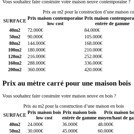
Vous souhaitez faire construire votre maison neuve contemporaine ?
C
Prix au m2 pour la construction d’une maison c
Prix maison contemporaine
Prix maison contempora
SURFACE
low cost
entrée de gamme
40m2
72.000€
84.000€
50m2
90.000€
105.000€
80m2
144.000€
168.000€
100m2
180.000€
210.000€
120m2
216.000€
252.000€
160m2
288.000€
336.000€
200m2
360.000€
420.000€
Prix au mètre carré pour une maison bois
Vous souhaitez faire construire votre maison neuve en bois ?
Comparez
Prix au m2 pour la construction d’une maison en bois
Prix maison bois
Prix maison bois
Prix maison bo
SURFACE
low cost
entrée de gamme
moyen/haut de g
40m2
24.000€
36.000€
48.000€
50m2
30.000€
45.000€
60.000€