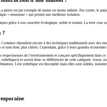
 pierre est par exemple de moins en moins utilisée. Par contre, le parpaing
brique « monomur » qui permet une meilleure isolation.
ues grâce à son caractère écologique, noble et isolant. La terre crue ou
n ?
. Certaines répondent encore à des techniques traditionnels avec des m
et sont donc plus chères. Cependant, grâce à leurs grandes économies d’
us respectueuses de l’environnement et conçues spécifiquement dans ce b
, esthétiques) et savent donc se différencier de cette catégorie. Aussi, 
itations. Leur esthétique est discutable mais elles sont solides, isolantes
temporaine