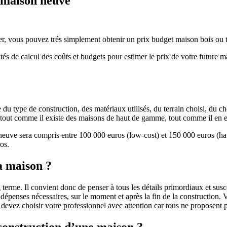
e maison neuve
r, vous pouvez trés simplement obtenir un prix budget maison bois ou tra
ités de calcul des coûts et budgets pour estimer le prix de votre future 
u type de construction, des matériaux utilisés, du terrain choisi, du c
 » tout comme il existe des maisons de haut de gamme, tout comme il en 
 neuve sera compris entre 100 000 euros (low-cost) et 150 000 euros (
os.
a maison ?
 terme. Il convient donc de penser à tous les détails primordiaux et susc
penses nécessaires, sur le moment et après la fin de la construction. Vo
s devez choisir votre professionnel avec attention car tous ne proposen
 construction d’une maison ?