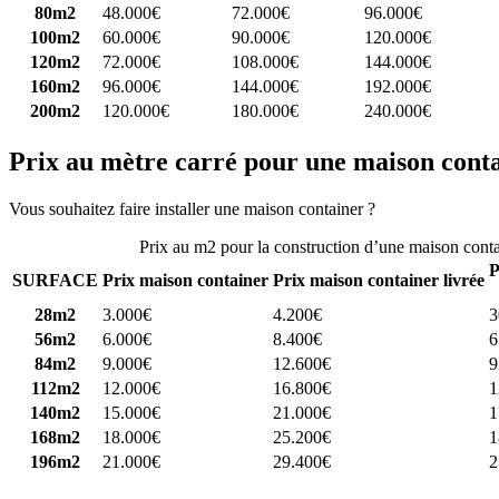
80m2
48.000€
72.000€
96.000€
100m2
60.000€
90.000€
120.000€
120m2
72.000€
108.000€
144.000€
160m2
96.000€
144.000€
192.000€
200m2
120.000€
180.000€
240.000€
Prix au mètre carré pour une maison cont
Vous souhaitez faire installer une maison container ?
Comparez 4 const
Prix au m2 pour la construction d’une maison cont
P
SURFACE
Prix maison container
Prix maison container livrée
28m2
3.000€
4.200€
3
56m2
6.000€
8.400€
6
84m2
9.000€
12.600€
9
112m2
12.000€
16.800€
1
140m2
15.000€
21.000€
1
168m2
18.000€
25.200€
1
196m2
21.000€
29.400€
2