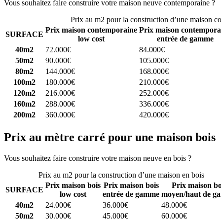
Vous souhaitez faire construire votre maison neuve contemporaine ?
C
Prix au m2 pour la construction d’une maison c
Prix maison contemporaine
Prix maison contempora
SURFACE
low cost
entrée de gamme
40m2
72.000€
84.000€
50m2
90.000€
105.000€
80m2
144.000€
168.000€
100m2
180.000€
210.000€
120m2
216.000€
252.000€
160m2
288.000€
336.000€
200m2
360.000€
420.000€
Prix au mètre carré pour une maison bois
Vous souhaitez faire construire votre maison neuve en bois ?
Comparez
Prix au m2 pour la construction d’une maison en bois
Prix maison bois
Prix maison bois
Prix maison bo
SURFACE
low cost
entrée de gamme
moyen/haut de g
40m2
24.000€
36.000€
48.000€
50m2
30.000€
45.000€
60.000€