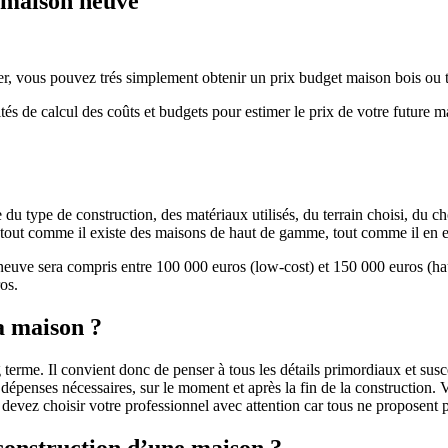
e maison neuve
r, vous pouvez trés simplement obtenir un prix budget maison bois ou tra
ités de calcul des coûts et budgets pour estimer le prix de votre future 
u type de construction, des matériaux utilisés, du terrain choisi, du c
 » tout comme il existe des maisons de haut de gamme, tout comme il en 
 neuve sera compris entre 100 000 euros (low-cost) et 150 000 euros (
os.
a maison ?
 terme. Il convient donc de penser à tous les détails primordiaux et susc
penses nécessaires, sur le moment et après la fin de la construction. Vo
s devez choisir votre professionnel avec attention car tous ne proposen
 construction d’une maison ?