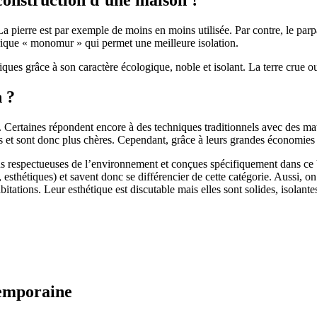
 pierre est par exemple de moins en moins utilisée. Par contre, le parpaing
brique « monomur » qui permet une meilleure isolation.
ues grâce à son caractère écologique, noble et isolant. La terre crue ou
n ?
. Certaines répondent encore à des techniques traditionnels avec des m
et sont donc plus chères. Cependant, grâce à leurs grandes économies d’
us respectueuses de l’environnement et conçues spécifiquement dans ce b
, esthétiques) et savent donc se différencier de cette catégorie. Aussi, 
itations. Leur esthétique est discutable mais elles sont solides, isolantes
temporaine