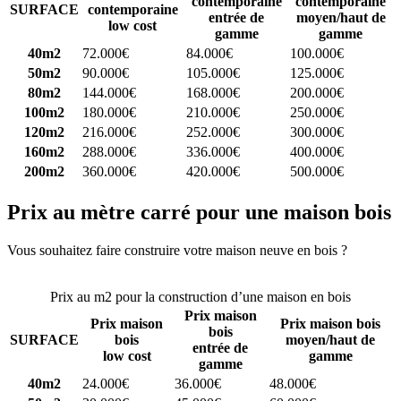
contemporaine
contemporaine
SURFACE
contemporaine
entrée de
moyen/haut de
low cost
gamme
gamme
40m2
72.000€
84.000€
100.000€
50m2
90.000€
105.000€
125.000€
80m2
144.000€
168.000€
200.000€
100m2
180.000€
210.000€
250.000€
120m2
216.000€
252.000€
300.000€
160m2
288.000€
336.000€
400.000€
200m2
360.000€
420.000€
500.000€
Prix au mètre carré pour une maison bois
Vous souhaitez faire construire votre maison neuve en bois ?
Comparez 4 constructeurs ici
Prix au m2 pour la construction d’une maison en bois
Prix maison
Prix maison
Prix maison bois
bois
SURFACE
bois
moyen/haut de
entrée de
low cost
gamme
gamme
40m2
24.000€
36.000€
48.000€