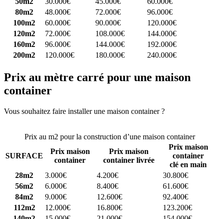
50m2
30.000€
45.000€
60.000€
80m2
48.000€
72.000€
96.000€
100m2
60.000€
90.000€
120.000€
120m2
72.000€
108.000€
144.000€
160m2
96.000€
144.000€
192.000€
200m2
120.000€
180.000€
240.000€
Prix au mètre carré pour une maison
container
Vous souhaitez faire installer une maison container ?
Comparez 4
constructeurs ici
Prix au m2 pour la construction d’une maison container
Prix maison
Prix maison
Prix maison
SURFACE
container
container
container livrée
clé en main
28m2
3.000€
4.200€
30.800€
56m2
6.000€
8.400€
61.600€
84m2
9.000€
12.600€
92.400€
112m2
12.000€
16.800€
123.200€
140m2
15.000€
21.000€
154.000€