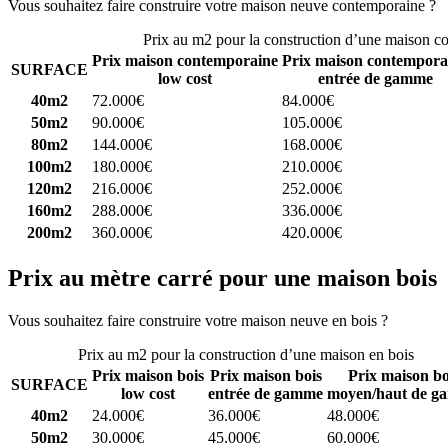
Vous souhaitez faire construire votre maison neuve contemporaine ?
C
Prix au m2 pour la construction d’une maison c
Prix maison contemporaine
Prix maison contempora
SURFACE
low cost
entrée de gamme
40m2
72.000€
84.000€
50m2
90.000€
105.000€
80m2
144.000€
168.000€
100m2
180.000€
210.000€
120m2
216.000€
252.000€
160m2
288.000€
336.000€
200m2
360.000€
420.000€
Prix au mètre carré pour une maison bois
Vous souhaitez faire construire votre maison neuve en bois ?
Comparez
Prix au m2 pour la construction d’une maison en bois
Prix maison bois
Prix maison bois
Prix maison bo
SURFACE
low cost
entrée de gamme
moyen/haut de g
40m2
24.000€
36.000€
48.000€
50m2
30.000€
45.000€
60.000€