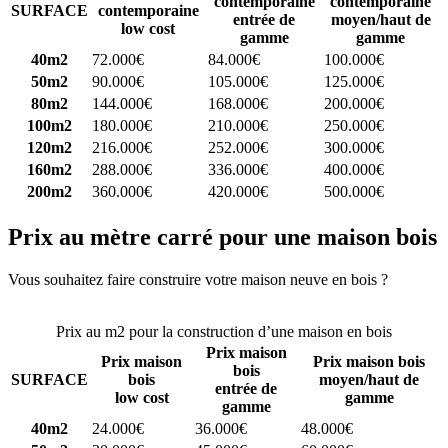
contemporaine
contemporaine
SURFACE
contemporaine
entrée de
moyen/haut de
low cost
gamme
gamme
40m2
72.000€
84.000€
100.000€
50m2
90.000€
105.000€
125.000€
80m2
144.000€
168.000€
200.000€
100m2
180.000€
210.000€
250.000€
120m2
216.000€
252.000€
300.000€
160m2
288.000€
336.000€
400.000€
200m2
360.000€
420.000€
500.000€
Prix au mètre carré pour une maison bois
Vous souhaitez faire construire votre maison neuve en bois ?
Comparez 4 constructeurs ici
Prix au m2 pour la construction d’une maison en bois
Prix maison
Prix maison
Prix maison bois
bois
SURFACE
bois
moyen/haut de
entrée de
low cost
gamme
gamme
40m2
24.000€
36.000€
48.000€