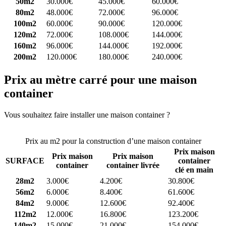
50m2
30.000€
45.000€
60.000€
80m2
48.000€
72.000€
96.000€
100m2
60.000€
90.000€
120.000€
120m2
72.000€
108.000€
144.000€
160m2
96.000€
144.000€
192.000€
200m2
120.000€
180.000€
240.000€
Prix au mètre carré pour une maison
container
Vous souhaitez faire installer une maison container ?
Comparez 4
constructeurs ici
Prix au m2 pour la construction d’une maison container
Prix maison
Prix maison
Prix maison
SURFACE
container
container
container livrée
clé en main
28m2
3.000€
4.200€
30.800€
56m2
6.000€
8.400€
61.600€
84m2
9.000€
12.600€
92.400€
112m2
12.000€
16.800€
123.200€
140m2
15.000€
21.000€
154.000€