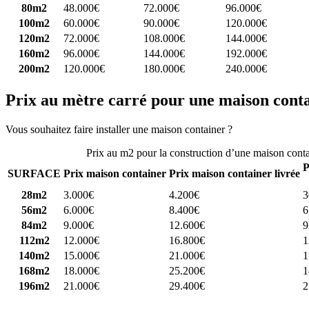
80m2
48.000€
72.000€
96.000€
100m2
60.000€
90.000€
120.000€
120m2
72.000€
108.000€
144.000€
160m2
96.000€
144.000€
192.000€
200m2
120.000€
180.000€
240.000€
Prix au mètre carré pour une maison cont
Vous souhaitez faire installer une maison container ?
Comparez 4 const
Prix au m2 pour la construction d’une maison cont
P
SURFACE
Prix maison container
Prix maison container livrée
28m2
3.000€
4.200€
3
56m2
6.000€
8.400€
6
84m2
9.000€
12.600€
9
112m2
12.000€
16.800€
1
140m2
15.000€
21.000€
1
168m2
18.000€
25.200€
1
196m2
21.000€
29.400€
2