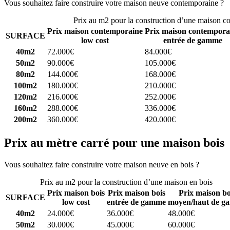
Vous souhaitez faire construire votre maison neuve contemporaine ?
C
Prix au m2 pour la construction d’une maison c
Prix maison contemporaine
Prix maison contempora
SURFACE
low cost
entrée de gamme
40m2
72.000€
84.000€
50m2
90.000€
105.000€
80m2
144.000€
168.000€
100m2
180.000€
210.000€
120m2
216.000€
252.000€
160m2
288.000€
336.000€
200m2
360.000€
420.000€
Prix au mètre carré pour une maison bois
Vous souhaitez faire construire votre maison neuve en bois ?
Comparez
Prix au m2 pour la construction d’une maison en bois
Prix maison bois
Prix maison bois
Prix maison bo
SURFACE
low cost
entrée de gamme
moyen/haut de g
40m2
24.000€
36.000€
48.000€
50m2
30.000€
45.000€
60.000€