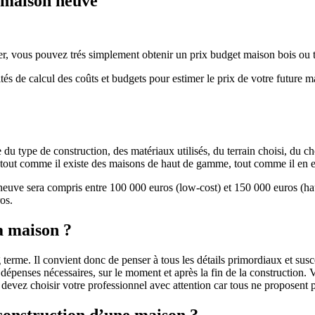
e maison neuve
r, vous pouvez trés simplement obtenir un prix budget maison bois ou tra
ités de calcul des coûts et budgets pour estimer le prix de votre future 
u type de construction, des matériaux utilisés, du terrain choisi, du c
 » tout comme il existe des maisons de haut de gamme, tout comme il en 
 neuve sera compris entre 100 000 euros (low-cost) et 150 000 euros (
os.
a maison ?
 terme. Il convient donc de penser à tous les détails primordiaux et susc
penses nécessaires, sur le moment et après la fin de la construction. Vo
s devez choisir votre professionnel avec attention car tous ne proposen
 construction d’une maison ?