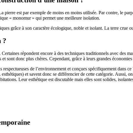
 pierre est par exemple de moins en moins utilisée. Par contre, le parpaing
brique « monomur » qui permet une meilleure isolation.
ues grâce à son caractère écologique, noble et isolant. La terre crue ou
n ?
. Certaines répondent encore à des techniques traditionnels avec des m
et sont donc plus chères. Cependant, grâce à leurs grandes économies d’
us respectueuses de l’environnement et conçues spécifiquement dans ce b
, esthétiques) et savent donc se différencier de cette catégorie. Aussi, 
itations. Leur esthétique est discutable mais elles sont solides, isolantes
temporaine