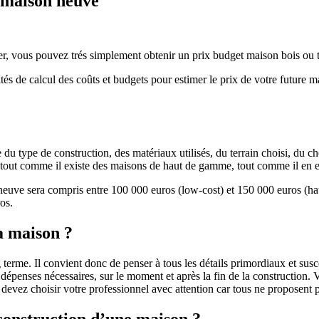
e maison neuve
r, vous pouvez trés simplement obtenir un prix budget maison bois ou tra
ités de calcul des coûts et budgets pour estimer le prix de votre future 
u type de construction, des matériaux utilisés, du terrain choisi, du c
 » tout comme il existe des maisons de haut de gamme, tout comme il en 
 neuve sera compris entre 100 000 euros (low-cost) et 150 000 euros (
os.
a maison ?
 terme. Il convient donc de penser à tous les détails primordiaux et susc
penses nécessaires, sur le moment et après la fin de la construction. Vo
s devez choisir votre professionnel avec attention car tous ne proposen
 construction d’une maison ?