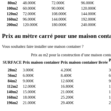
80m2
48.000€
72.000€
96.000€
100m2
60.000€
90.000€
120.000€
120m2
72.000€
108.000€
144.000€
160m2
96.000€
144.000€
192.000€
200m2
120.000€
180.000€
240.000€
Prix au mètre carré pour une maison cont
Vous souhaitez faire installer une maison container ?
Comparez 4 const
Prix au m2 pour la construction d’une maison cont
P
SURFACE
Prix maison container
Prix maison container livrée
28m2
3.000€
4.200€
3
56m2
6.000€
8.400€
6
84m2
9.000€
12.600€
9
112m2
12.000€
16.800€
1
140m2
15.000€
21.000€
1
168m2
18.000€
25.200€
1
196m2
21.000€
29.400€
2