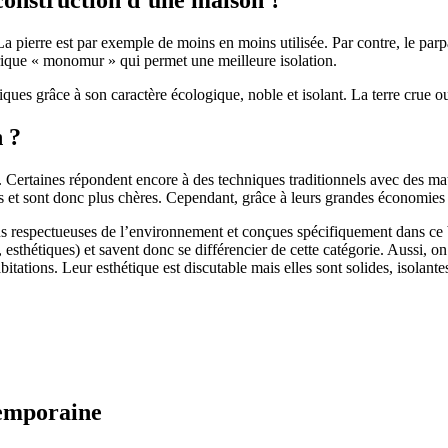
 pierre est par exemple de moins en moins utilisée. Par contre, le parpaing
brique « monomur » qui permet une meilleure isolation.
ues grâce à son caractère écologique, noble et isolant. La terre crue ou
n ?
. Certaines répondent encore à des techniques traditionnels avec des m
et sont donc plus chères. Cependant, grâce à leurs grandes économies d’
us respectueuses de l’environnement et conçues spécifiquement dans ce b
, esthétiques) et savent donc se différencier de cette catégorie. Aussi, 
itations. Leur esthétique est discutable mais elles sont solides, isolantes
temporaine