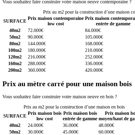
Vous souhaitez faire construire votre maison neuve contemporaine ?
C
Prix au m2 pour la construction d’une maison c
Prix maison contemporaine
Prix maison contempora
SURFACE
low cost
entrée de gamme
40m2
72.000€
84.000€
50m2
90.000€
105.000€
80m2
144.000€
168.000€
100m2
180.000€
210.000€
120m2
216.000€
252.000€
160m2
288.000€
336.000€
200m2
360.000€
420.000€
Prix au mètre carré pour une maison bois
Vous souhaitez faire construire votre maison neuve en bois ?
Comparez
Prix au m2 pour la construction d’une maison en bois
Prix maison bois
Prix maison bois
Prix maison bo
SURFACE
low cost
entrée de gamme
moyen/haut de g
40m2
24.000€
36.000€
48.000€
50m2
30.000€
45.000€
60.000€