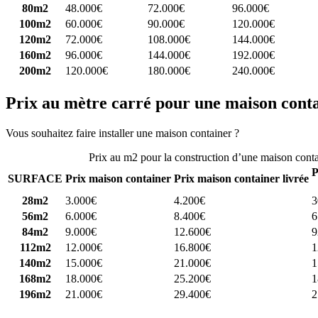
80m2
48.000€
72.000€
96.000€
100m2
60.000€
90.000€
120.000€
120m2
72.000€
108.000€
144.000€
160m2
96.000€
144.000€
192.000€
200m2
120.000€
180.000€
240.000€
Prix au mètre carré pour une maison cont
Vous souhaitez faire installer une maison container ?
Comparez 4 const
Prix au m2 pour la construction d’une maison cont
P
SURFACE
Prix maison container
Prix maison container livrée
28m2
3.000€
4.200€
3
56m2
6.000€
8.400€
6
84m2
9.000€
12.600€
9
112m2
12.000€
16.800€
1
140m2
15.000€
21.000€
1
168m2
18.000€
25.200€
1
196m2
21.000€
29.400€
2