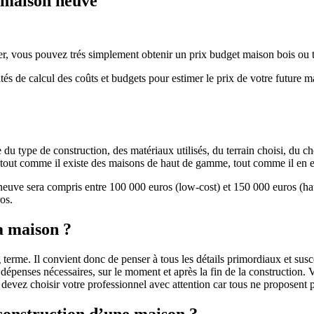
e maison neuve
r, vous pouvez trés simplement obtenir un prix budget maison bois ou tra
ités de calcul des coûts et budgets pour estimer le prix de votre future 
u type de construction, des matériaux utilisés, du terrain choisi, du c
 » tout comme il existe des maisons de haut de gamme, tout comme il en 
 neuve sera compris entre 100 000 euros (low-cost) et 150 000 euros (
os.
a maison ?
 terme. Il convient donc de penser à tous les détails primordiaux et susc
penses nécessaires, sur le moment et après la fin de la construction. Vo
s devez choisir votre professionnel avec attention car tous ne proposen
 construction d’une maison ?