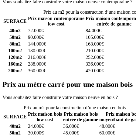
Vous souhaitez faire construire votre maison neuve contemporaine ?
C
Prix au m2 pour la construction d’une maison c
Prix maison contemporaine
Prix maison contempora
SURFACE
low cost
entrée de gamme
40m2
72.000€
84.000€
50m2
90.000€
105.000€
80m2
144.000€
168.000€
100m2
180.000€
210.000€
120m2
216.000€
252.000€
160m2
288.000€
336.000€
200m2
360.000€
420.000€
Prix au mètre carré pour une maison bois
Vous souhaitez faire construire votre maison neuve en bois ?
Comparez
Prix au m2 pour la construction d’une maison en bois
Prix maison bois
Prix maison bois
Prix maison bo
SURFACE
low cost
entrée de gamme
moyen/haut de g
40m2
24.000€
36.000€
48.000€
50m2
30.000€
45.000€
60.000€