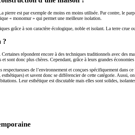
 pierre est par exemple de moins en moins utilisée. Par contre, le parpaing
brique « monomur » qui permet une meilleure isolation.
ues grâce à son caractère écologique, noble et isolant. La terre crue ou
n ?
. Certaines répondent encore à des techniques traditionnels avec des m
et sont donc plus chères. Cependant, grâce à leurs grandes économies d’
us respectueuses de l’environnement et conçues spécifiquement dans ce b
, esthétiques) et savent donc se différencier de cette catégorie. Aussi, 
itations. Leur esthétique est discutable mais elles sont solides, isolantes
temporaine