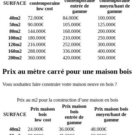
contemporaine
contemporaine
SURFACE
contemporaine
entrée de
moyen/haut de
low cost
gamme
gamme
40m2
72.000€
84.000€
100.000€
50m2
90.000€
105.000€
125.000€
80m2
144.000€
168.000€
200.000€
100m2
180.000€
210.000€
250.000€
120m2
216.000€
252.000€
300.000€
160m2
288.000€
336.000€
400.000€
200m2
360.000€
420.000€
500.000€
Prix au mètre carré pour une maison bois
Vous souhaitez faire construire votre maison neuve en bois ?
Comparez 4 constructeurs ici
Prix au m2 pour la construction d’une maison en bois
Prix maison
Prix maison
Prix maison bois
bois
SURFACE
bois
moyen/haut de
entrée de
low cost
gamme
gamme
40m2
24.000€
36.000€
48.000€