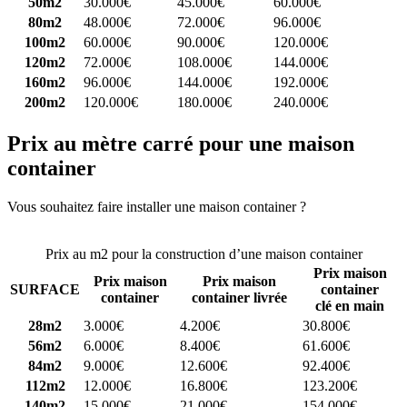
50m2
30.000€
45.000€
60.000€
80m2
48.000€
72.000€
96.000€
100m2
60.000€
90.000€
120.000€
120m2
72.000€
108.000€
144.000€
160m2
96.000€
144.000€
192.000€
200m2
120.000€
180.000€
240.000€
Prix au mètre carré pour une maison
container
Vous souhaitez faire installer une maison container ?
Comparez 4
constructeurs ici
Prix au m2 pour la construction d’une maison container
Prix maison
Prix maison
Prix maison
SURFACE
container
container
container livrée
clé en main
28m2
3.000€
4.200€
30.800€
56m2
6.000€
8.400€
61.600€
84m2
9.000€
12.600€
92.400€
112m2
12.000€
16.800€
123.200€
140m2
15.000€
21.000€
154.000€