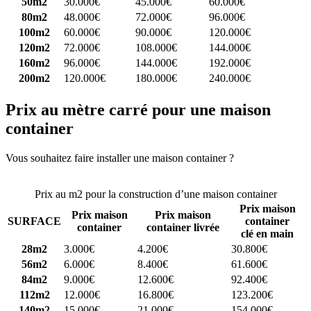
50m2
30.000€
45.000€
60.000€
80m2
48.000€
72.000€
96.000€
100m2
60.000€
90.000€
120.000€
120m2
72.000€
108.000€
144.000€
160m2
96.000€
144.000€
192.000€
200m2
120.000€
180.000€
240.000€
Prix au mètre carré pour une maison
container
Vous souhaitez faire installer une maison container ?
Comparez 4
constructeurs ici
Prix au m2 pour la construction d’une maison container
Prix maison
Prix maison
Prix maison
SURFACE
container
container
container livrée
clé en main
28m2
3.000€
4.200€
30.800€
56m2
6.000€
8.400€
61.600€
84m2
9.000€
12.600€
92.400€
112m2
12.000€
16.800€
123.200€
140m2
15.000€
21.000€
154.000€