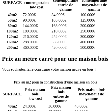
contemporaine
contemporaine
SURFACE
contemporaine
entrée de
moyen/haut de
low cost
gamme
gamme
40m2
72.000€
84.000€
100.000€
50m2
90.000€
105.000€
125.000€
80m2
144.000€
168.000€
200.000€
100m2
180.000€
210.000€
250.000€
120m2
216.000€
252.000€
300.000€
160m2
288.000€
336.000€
400.000€
200m2
360.000€
420.000€
500.000€
Prix au mètre carré pour une maison bois
Vous souhaitez faire construire votre maison neuve en bois ?
Comparez 4 constructeurs ici
Prix au m2 pour la construction d’une maison en bois
Prix maison
Prix maison
Prix maison bois
bois
SURFACE
bois
moyen/haut de
entrée de
low cost
gamme
gamme
40m2
24.000€
36.000€
48.000€