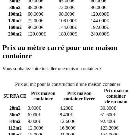
50m2
30.000€
45.000€
60.000€
80m2
48.000€
72.000€
96.000€
100m2
60.000€
90.000€
120.000€
120m2
72.000€
108.000€
144.000€
160m2
96.000€
144.000€
192.000€
200m2
120.000€
180.000€
240.000€
Prix au mètre carré pour une maison
container
Vous souhaitez faire installer une maison container ?
Comparez 4
constructeurs ici
Prix au m2 pour la construction d’une maison container
Prix maison
Prix maison
Prix maison
SURFACE
container
container
container livrée
clé en main
28m2
3.000€
4.200€
30.800€
56m2
6.000€
8.400€
61.600€
84m2
9.000€
12.600€
92.400€
112m2
12.000€
16.800€
123.200€
140m2
15.000€
21.000€
154.000€