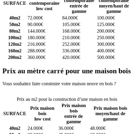
contemporaine
contemporaine
SURFACE
contemporaine
entrée de
moyen/haut de
low cost
gamme
gamme
40m2
72.000€
84.000€
100.000€
50m2
90.000€
105.000€
125.000€
80m2
144.000€
168.000€
200.000€
100m2
180.000€
210.000€
250.000€
120m2
216.000€
252.000€
300.000€
160m2
288.000€
336.000€
400.000€
200m2
360.000€
420.000€
500.000€
Prix au mètre carré pour une maison bois
Vous souhaitez faire construire votre maison neuve en bois ?
Comparez 4 constructeurs ici
Prix au m2 pour la construction d’une maison en bois
Prix maison
Prix maison
Prix maison bois
bois
SURFACE
bois
moyen/haut de
entrée de
low cost
gamme
gamme
40m2
24.000€
36.000€
48.000€