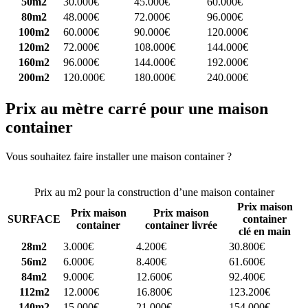
50m2
30.000€
45.000€
60.000€
80m2
48.000€
72.000€
96.000€
100m2
60.000€
90.000€
120.000€
120m2
72.000€
108.000€
144.000€
160m2
96.000€
144.000€
192.000€
200m2
120.000€
180.000€
240.000€
Prix au mètre carré pour une maison
container
Vous souhaitez faire installer une maison container ?
Comparez 4
constructeurs ici
Prix au m2 pour la construction d’une maison container
Prix maison
Prix maison
Prix maison
SURFACE
container
container
container livrée
clé en main
28m2
3.000€
4.200€
30.800€
56m2
6.000€
8.400€
61.600€
84m2
9.000€
12.600€
92.400€
112m2
12.000€
16.800€
123.200€
140m2
15.000€
21.000€
154.000€