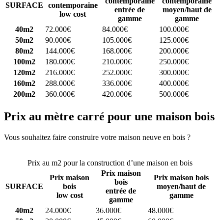
contemporaine
contemporaine
SURFACE
contemporaine
entrée de
moyen/haut de
low cost
gamme
gamme
40m2
72.000€
84.000€
100.000€
50m2
90.000€
105.000€
125.000€
80m2
144.000€
168.000€
200.000€
100m2
180.000€
210.000€
250.000€
120m2
216.000€
252.000€
300.000€
160m2
288.000€
336.000€
400.000€
200m2
360.000€
420.000€
500.000€
Prix au mètre carré pour une maison bois
Vous souhaitez faire construire votre maison neuve en bois ?
Comparez 4 constructeurs ici
Prix au m2 pour la construction d’une maison en bois
Prix maison
Prix maison
Prix maison bois
bois
SURFACE
bois
moyen/haut de
entrée de
low cost
gamme
gamme
40m2
24.000€
36.000€
48.000€