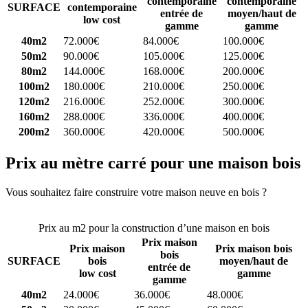
contemporaine
contemporaine
SURFACE
contemporaine
entrée de
moyen/haut de
low cost
gamme
gamme
40m2
72.000€
84.000€
100.000€
50m2
90.000€
105.000€
125.000€
80m2
144.000€
168.000€
200.000€
100m2
180.000€
210.000€
250.000€
120m2
216.000€
252.000€
300.000€
160m2
288.000€
336.000€
400.000€
200m2
360.000€
420.000€
500.000€
Prix au mètre carré pour une maison bois
Vous souhaitez faire construire votre maison neuve en bois ?
Comparez 4 constructeurs ici
Prix au m2 pour la construction d’une maison en bois
Prix maison
Prix maison
Prix maison bois
bois
SURFACE
bois
moyen/haut de
entrée de
low cost
gamme
gamme
40m2
24.000€
36.000€
48.000€