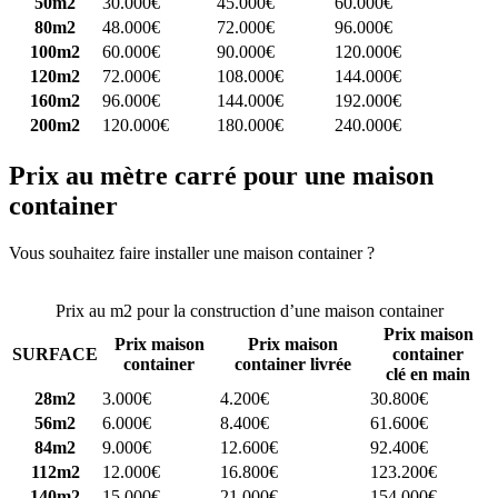
50m2
30.000€
45.000€
60.000€
80m2
48.000€
72.000€
96.000€
100m2
60.000€
90.000€
120.000€
120m2
72.000€
108.000€
144.000€
160m2
96.000€
144.000€
192.000€
200m2
120.000€
180.000€
240.000€
Prix au mètre carré pour une maison
container
Vous souhaitez faire installer une maison container ?
Comparez 4
constructeurs ici
Prix au m2 pour la construction d’une maison container
Prix maison
Prix maison
Prix maison
SURFACE
container
container
container livrée
clé en main
28m2
3.000€
4.200€
30.800€
56m2
6.000€
8.400€
61.600€
84m2
9.000€
12.600€
92.400€
112m2
12.000€
16.800€
123.200€
140m2
15.000€
21.000€
154.000€