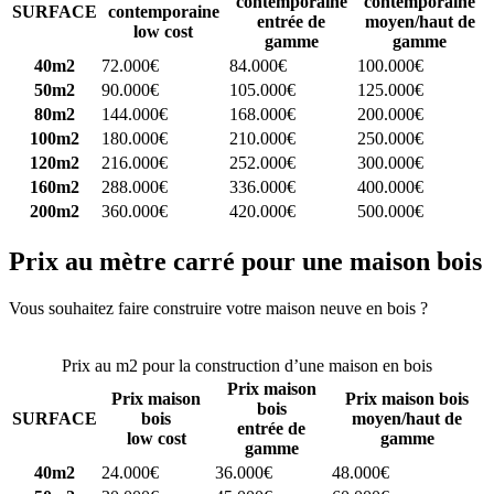
contemporaine
contemporaine
SURFACE
contemporaine
entrée de
moyen/haut de
low cost
gamme
gamme
40m2
72.000€
84.000€
100.000€
50m2
90.000€
105.000€
125.000€
80m2
144.000€
168.000€
200.000€
100m2
180.000€
210.000€
250.000€
120m2
216.000€
252.000€
300.000€
160m2
288.000€
336.000€
400.000€
200m2
360.000€
420.000€
500.000€
Prix au mètre carré pour une maison bois
Vous souhaitez faire construire votre maison neuve en bois ?
Comparez 4 constructeurs ici
Prix au m2 pour la construction d’une maison en bois
Prix maison
Prix maison
Prix maison bois
bois
SURFACE
bois
moyen/haut de
entrée de
low cost
gamme
gamme
40m2
24.000€
36.000€
48.000€