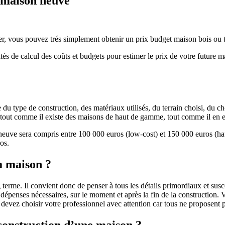
e maison neuve
r, vous pouvez trés simplement obtenir un prix budget maison bois ou tra
ités de calcul des coûts et budgets pour estimer le prix de votre future 
u type de construction, des matériaux utilisés, du terrain choisi, du c
 » tout comme il existe des maisons de haut de gamme, tout comme il en 
 neuve sera compris entre 100 000 euros (low-cost) et 150 000 euros (
os.
a maison ?
 terme. Il convient donc de penser à tous les détails primordiaux et susc
penses nécessaires, sur le moment et après la fin de la construction. Vo
s devez choisir votre professionnel avec attention car tous ne proposen
 construction d’une maison ?