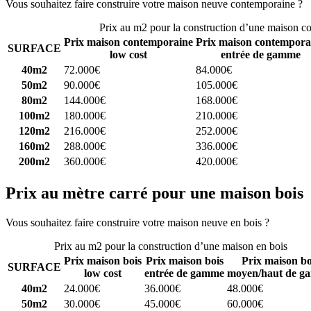
Vous souhaitez faire construire votre maison neuve contemporaine ?
C
Prix au m2 pour la construction d’une maison c
Prix maison contemporaine
Prix maison contempora
SURFACE
low cost
entrée de gamme
40m2
72.000€
84.000€
50m2
90.000€
105.000€
80m2
144.000€
168.000€
100m2
180.000€
210.000€
120m2
216.000€
252.000€
160m2
288.000€
336.000€
200m2
360.000€
420.000€
Prix au mètre carré pour une maison bois
Vous souhaitez faire construire votre maison neuve en bois ?
Comparez
Prix au m2 pour la construction d’une maison en bois
Prix maison bois
Prix maison bois
Prix maison bo
SURFACE
low cost
entrée de gamme
moyen/haut de g
40m2
24.000€
36.000€
48.000€
50m2
30.000€
45.000€
60.000€