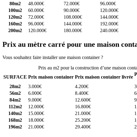
80m2
48.000€
72.000€
96.000€
100m2
60.000€
90.000€
120.000€
120m2
72.000€
108.000€
144.000€
160m2
96.000€
144.000€
192.000€
200m2
120.000€
180.000€
240.000€
Prix au mètre carré pour une maison cont
Vous souhaitez faire installer une maison container ?
Comparez 4 const
Prix au m2 pour la construction d’une maison cont
P
SURFACE
Prix maison container
Prix maison container livrée
28m2
3.000€
4.200€
3
56m2
6.000€
8.400€
6
84m2
9.000€
12.600€
9
112m2
12.000€
16.800€
1
140m2
15.000€
21.000€
1
168m2
18.000€
25.200€
1
196m2
21.000€
29.400€
2