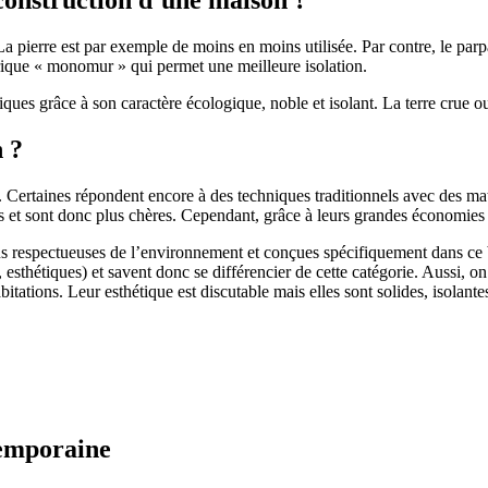
 pierre est par exemple de moins en moins utilisée. Par contre, le parpaing
brique « monomur » qui permet une meilleure isolation.
ues grâce à son caractère écologique, noble et isolant. La terre crue ou
n ?
. Certaines répondent encore à des techniques traditionnels avec des m
et sont donc plus chères. Cependant, grâce à leurs grandes économies d’
us respectueuses de l’environnement et conçues spécifiquement dans ce b
, esthétiques) et savent donc se différencier de cette catégorie. Aussi, 
itations. Leur esthétique est discutable mais elles sont solides, isolantes
temporaine