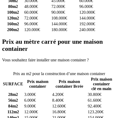
50m2
30.000€
45.000€
60.000€
80m2
48.000€
72.000€
96.000€
100m2
60.000€
90.000€
120.000€
120m2
72.000€
108.000€
144.000€
160m2
96.000€
144.000€
192.000€
200m2
120.000€
180.000€
240.000€
Prix au mètre carré pour une maison
container
Vous souhaitez faire installer une maison container ?
Comparez 4
constructeurs ici
Prix au m2 pour la construction d’une maison container
Prix maison
Prix maison
Prix maison
SURFACE
container
container
container livrée
clé en main
28m2
3.000€
4.200€
30.800€
56m2
6.000€
8.400€
61.600€
84m2
9.000€
12.600€
92.400€
112m2
12.000€
16.800€
123.200€
140m2
15.000€
21.000€
154.000€