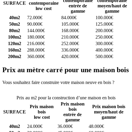
contemporaine
contemporaine
SURFACE
contemporaine
entrée de
moyen/haut de
low cost
gamme
gamme
40m2
72.000€
84.000€
100.000€
50m2
90.000€
105.000€
125.000€
80m2
144.000€
168.000€
200.000€
100m2
180.000€
210.000€
250.000€
120m2
216.000€
252.000€
300.000€
160m2
288.000€
336.000€
400.000€
200m2
360.000€
420.000€
500.000€
Prix au mètre carré pour une maison bois
Vous souhaitez faire construire votre maison neuve en bois ?
Comparez 4 constructeurs ici
Prix au m2 pour la construction d’une maison en bois
Prix maison
Prix maison
Prix maison bois
bois
SURFACE
bois
moyen/haut de
entrée de
low cost
gamme
gamme
40m2
24.000€
36.000€
48.000€