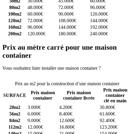
50m2
30.000€
45.000€
60.000€
80m2
48.000€
72.000€
96.000€
100m2
60.000€
90.000€
120.000€
120m2
72.000€
108.000€
144.000€
160m2
96.000€
144.000€
192.000€
200m2
120.000€
180.000€
240.000€
Prix au mètre carré pour une maison
container
Vous souhaitez faire installer une maison container ?
Comparez 4
constructeurs ici
Prix au m2 pour la construction d’une maison container
Prix maison
Prix maison
Prix maison
SURFACE
container
container
container livrée
clé en main
28m2
3.000€
4.200€
30.800€
56m2
6.000€
8.400€
61.600€
84m2
9.000€
12.600€
92.400€
112m2
12.000€
16.800€
123.200€
140m2
15.000€
21.000€
154.000€