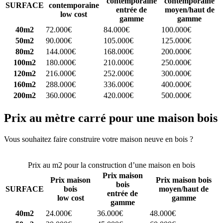
contemporaine
contemporaine
SURFACE
contemporaine
entrée de
moyen/haut de
low cost
gamme
gamme
40m2
72.000€
84.000€
100.000€
50m2
90.000€
105.000€
125.000€
80m2
144.000€
168.000€
200.000€
100m2
180.000€
210.000€
250.000€
120m2
216.000€
252.000€
300.000€
160m2
288.000€
336.000€
400.000€
200m2
360.000€
420.000€
500.000€
Prix au mètre carré pour une maison bois
Vous souhaitez faire construire votre maison neuve en bois ?
Comparez 4 constructeurs ici
Prix au m2 pour la construction d’une maison en bois
Prix maison
Prix maison
Prix maison bois
bois
SURFACE
bois
moyen/haut de
entrée de
low cost
gamme
gamme
40m2
24.000€
36.000€
48.000€