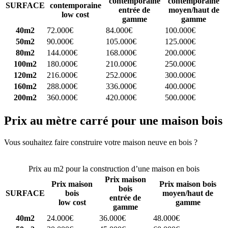
contemporaine
contemporaine
SURFACE
contemporaine
entrée de
moyen/haut de
low cost
gamme
gamme
40m2
72.000€
84.000€
100.000€
50m2
90.000€
105.000€
125.000€
80m2
144.000€
168.000€
200.000€
100m2
180.000€
210.000€
250.000€
120m2
216.000€
252.000€
300.000€
160m2
288.000€
336.000€
400.000€
200m2
360.000€
420.000€
500.000€
Prix au mètre carré pour une maison bois
Vous souhaitez faire construire votre maison neuve en bois ?
Comparez 4 constructeurs ici
Prix au m2 pour la construction d’une maison en bois
Prix maison
Prix maison
Prix maison bois
bois
SURFACE
bois
moyen/haut de
entrée de
low cost
gamme
gamme
40m2
24.000€
36.000€
48.000€