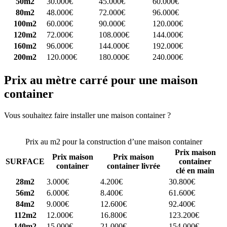
50m2
30.000€
45.000€
60.000€
80m2
48.000€
72.000€
96.000€
100m2
60.000€
90.000€
120.000€
120m2
72.000€
108.000€
144.000€
160m2
96.000€
144.000€
192.000€
200m2
120.000€
180.000€
240.000€
Prix au mètre carré pour une maison
container
Vous souhaitez faire installer une maison container ?
Comparez 4
constructeurs ici
Prix au m2 pour la construction d’une maison container
Prix maison
Prix maison
Prix maison
SURFACE
container
container
container livrée
clé en main
28m2
3.000€
4.200€
30.800€
56m2
6.000€
8.400€
61.600€
84m2
9.000€
12.600€
92.400€
112m2
12.000€
16.800€
123.200€
140m2
15.000€
21.000€
154.000€