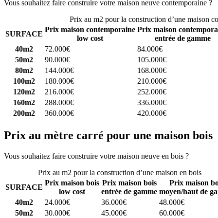
Vous souhaitez faire construire votre maison neuve contemporaine ?
C
Prix au m2 pour la construction d’une maison c
Prix maison contemporaine
Prix maison contempora
SURFACE
low cost
entrée de gamme
40m2
72.000€
84.000€
50m2
90.000€
105.000€
80m2
144.000€
168.000€
100m2
180.000€
210.000€
120m2
216.000€
252.000€
160m2
288.000€
336.000€
200m2
360.000€
420.000€
Prix au mètre carré pour une maison bois
Vous souhaitez faire construire votre maison neuve en bois ?
Comparez
Prix au m2 pour la construction d’une maison en bois
Prix maison bois
Prix maison bois
Prix maison bo
SURFACE
low cost
entrée de gamme
moyen/haut de g
40m2
24.000€
36.000€
48.000€
50m2
30.000€
45.000€
60.000€