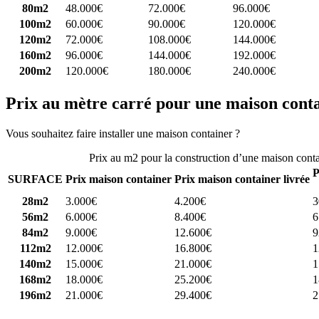
80m2
48.000€
72.000€
96.000€
100m2
60.000€
90.000€
120.000€
120m2
72.000€
108.000€
144.000€
160m2
96.000€
144.000€
192.000€
200m2
120.000€
180.000€
240.000€
Prix au mètre carré pour une maison cont
Vous souhaitez faire installer une maison container ?
Comparez 4 const
Prix au m2 pour la construction d’une maison cont
P
SURFACE
Prix maison container
Prix maison container livrée
28m2
3.000€
4.200€
3
56m2
6.000€
8.400€
6
84m2
9.000€
12.600€
9
112m2
12.000€
16.800€
1
140m2
15.000€
21.000€
1
168m2
18.000€
25.200€
1
196m2
21.000€
29.400€
2