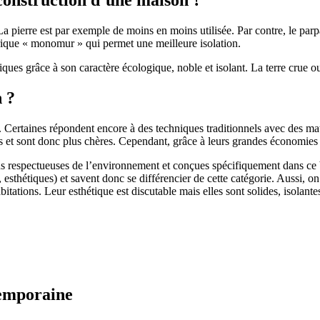
 pierre est par exemple de moins en moins utilisée. Par contre, le parpaing
brique « monomur » qui permet une meilleure isolation.
ues grâce à son caractère écologique, noble et isolant. La terre crue ou
n ?
. Certaines répondent encore à des techniques traditionnels avec des m
et sont donc plus chères. Cependant, grâce à leurs grandes économies d’
us respectueuses de l’environnement et conçues spécifiquement dans ce b
, esthétiques) et savent donc se différencier de cette catégorie. Aussi, 
itations. Leur esthétique est discutable mais elles sont solides, isolantes
temporaine