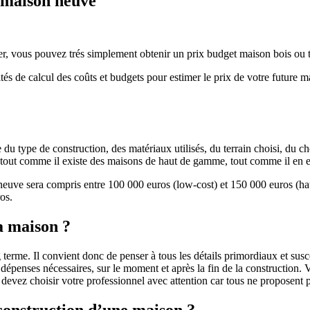
e maison neuve
r, vous pouvez trés simplement obtenir un prix budget maison bois ou tra
ités de calcul des coûts et budgets pour estimer le prix de votre future 
u type de construction, des matériaux utilisés, du terrain choisi, du c
 » tout comme il existe des maisons de haut de gamme, tout comme il en 
 neuve sera compris entre 100 000 euros (low-cost) et 150 000 euros (
os.
a maison ?
 terme. Il convient donc de penser à tous les détails primordiaux et susc
penses nécessaires, sur le moment et après la fin de la construction. Vo
s devez choisir votre professionnel avec attention car tous ne proposen
 construction d’une maison ?