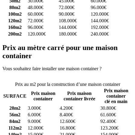
50m2
30.000€
45.000€
60.000€
80m2
48.000€
72.000€
96.000€
100m2
60.000€
90.000€
120.000€
120m2
72.000€
108.000€
144.000€
160m2
96.000€
144.000€
192.000€
200m2
120.000€
180.000€
240.000€
Prix au mètre carré pour une maison
container
Vous souhaitez faire installer une maison container ?
Comparez 4
constructeurs ici
Prix au m2 pour la construction d’une maison container
Prix maison
Prix maison
Prix maison
SURFACE
container
container
container livrée
clé en main
28m2
3.000€
4.200€
30.800€
56m2
6.000€
8.400€
61.600€
84m2
9.000€
12.600€
92.400€
112m2
12.000€
16.800€
123.200€
140m2
15.000€
21.000€
154.000€