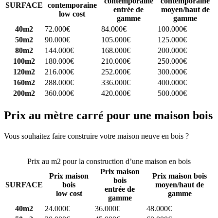
contemporaine
contemporaine
SURFACE
contemporaine
entrée de
moyen/haut de
low cost
gamme
gamme
40m2
72.000€
84.000€
100.000€
50m2
90.000€
105.000€
125.000€
80m2
144.000€
168.000€
200.000€
100m2
180.000€
210.000€
250.000€
120m2
216.000€
252.000€
300.000€
160m2
288.000€
336.000€
400.000€
200m2
360.000€
420.000€
500.000€
Prix au mètre carré pour une maison bois
Vous souhaitez faire construire votre maison neuve en bois ?
Comparez 4 constructeurs ici
Prix au m2 pour la construction d’une maison en bois
Prix maison
Prix maison
Prix maison bois
bois
SURFACE
bois
moyen/haut de
entrée de
low cost
gamme
gamme
40m2
24.000€
36.000€
48.000€