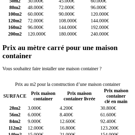
50m2
30.000€
45.000€
60.000€
80m2
48.000€
72.000€
96.000€
100m2
60.000€
90.000€
120.000€
120m2
72.000€
108.000€
144.000€
160m2
96.000€
144.000€
192.000€
200m2
120.000€
180.000€
240.000€
Prix au mètre carré pour une maison
container
Vous souhaitez faire installer une maison container ?
Comparez 4
constructeurs ici
Prix au m2 pour la construction d’une maison container
Prix maison
Prix maison
Prix maison
SURFACE
container
container
container livrée
clé en main
28m2
3.000€
4.200€
30.800€
56m2
6.000€
8.400€
61.600€
84m2
9.000€
12.600€
92.400€
112m2
12.000€
16.800€
123.200€
140m2
15.000€
21.000€
154.000€