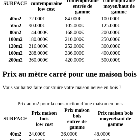
contemporaine
contemporaine
SURFACE
contemporaine
entrée de
moyen/haut de
low cost
gamme
gamme
40m2
72.000€
84.000€
100.000€
50m2
90.000€
105.000€
125.000€
80m2
144.000€
168.000€
200.000€
100m2
180.000€
210.000€
250.000€
120m2
216.000€
252.000€
300.000€
160m2
288.000€
336.000€
400.000€
200m2
360.000€
420.000€
500.000€
Prix au mètre carré pour une maison bois
Vous souhaitez faire construire votre maison neuve en bois ?
Comparez 4 constructeurs ici
Prix au m2 pour la construction d’une maison en bois
Prix maison
Prix maison
Prix maison bois
bois
SURFACE
bois
moyen/haut de
entrée de
low cost
gamme
gamme
40m2
24.000€
36.000€
48.000€