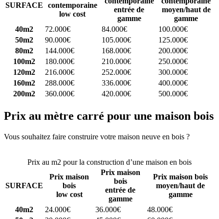
contemporaine
contemporaine
SURFACE
contemporaine
entrée de
moyen/haut de
low cost
gamme
gamme
40m2
72.000€
84.000€
100.000€
50m2
90.000€
105.000€
125.000€
80m2
144.000€
168.000€
200.000€
100m2
180.000€
210.000€
250.000€
120m2
216.000€
252.000€
300.000€
160m2
288.000€
336.000€
400.000€
200m2
360.000€
420.000€
500.000€
Prix au mètre carré pour une maison bois
Vous souhaitez faire construire votre maison neuve en bois ?
Comparez 4 constructeurs ici
Prix au m2 pour la construction d’une maison en bois
Prix maison
Prix maison
Prix maison bois
bois
SURFACE
bois
moyen/haut de
entrée de
low cost
gamme
gamme
40m2
24.000€
36.000€
48.000€