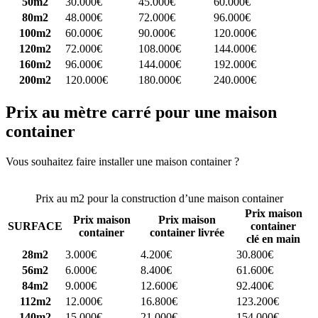
50m2
30.000€
45.000€
60.000€
80m2
48.000€
72.000€
96.000€
100m2
60.000€
90.000€
120.000€
120m2
72.000€
108.000€
144.000€
160m2
96.000€
144.000€
192.000€
200m2
120.000€
180.000€
240.000€
Prix au mètre carré pour une maison
container
Vous souhaitez faire installer une maison container ?
Comparez 4
constructeurs ici
Prix au m2 pour la construction d’une maison container
Prix maison
Prix maison
Prix maison
SURFACE
container
container
container livrée
clé en main
28m2
3.000€
4.200€
30.800€
56m2
6.000€
8.400€
61.600€
84m2
9.000€
12.600€
92.400€
112m2
12.000€
16.800€
123.200€
140m2
15.000€
21.000€
154.000€