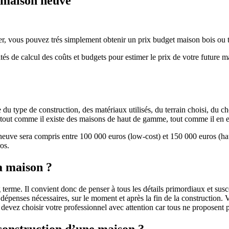
e maison neuve
r, vous pouvez trés simplement obtenir un prix budget maison bois ou tra
ités de calcul des coûts et budgets pour estimer le prix de votre future 
u type de construction, des matériaux utilisés, du terrain choisi, du c
 » tout comme il existe des maisons de haut de gamme, tout comme il en 
 neuve sera compris entre 100 000 euros (low-cost) et 150 000 euros (
os.
a maison ?
 terme. Il convient donc de penser à tous les détails primordiaux et susc
penses nécessaires, sur le moment et après la fin de la construction. Vo
s devez choisir votre professionnel avec attention car tous ne proposen
 construction d’une maison ?