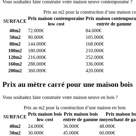
Vous souhaitez faire construire votre maison neuve contemporaine ?
C
Prix au m2 pour la construction d’une maison c
Prix maison contemporaine
Prix maison contempora
SURFACE
low cost
entrée de gamme
40m2
72.000€
84.000€
50m2
90.000€
105.000€
80m2
144.000€
168.000€
100m2
180.000€
210.000€
120m2
216.000€
252.000€
160m2
288.000€
336.000€
200m2
360.000€
420.000€
Prix au mètre carré pour une maison bois
Vous souhaitez faire construire votre maison neuve en bois ?
Comparez
Prix au m2 pour la construction d’une maison en bois
Prix maison bois
Prix maison bois
Prix maison bo
SURFACE
low cost
entrée de gamme
moyen/haut de g
40m2
24.000€
36.000€
48.000€
50m2
30.000€
45.000€
60.000€