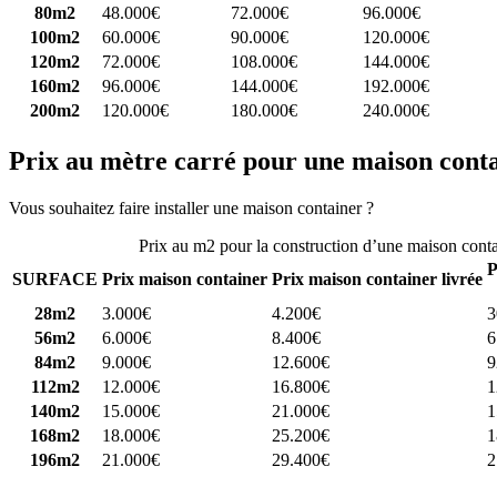
80m2
48.000€
72.000€
96.000€
100m2
60.000€
90.000€
120.000€
120m2
72.000€
108.000€
144.000€
160m2
96.000€
144.000€
192.000€
200m2
120.000€
180.000€
240.000€
Prix au mètre carré pour une maison cont
Vous souhaitez faire installer une maison container ?
Comparez 4 const
Prix au m2 pour la construction d’une maison cont
P
SURFACE
Prix maison container
Prix maison container livrée
28m2
3.000€
4.200€
3
56m2
6.000€
8.400€
6
84m2
9.000€
12.600€
9
112m2
12.000€
16.800€
1
140m2
15.000€
21.000€
1
168m2
18.000€
25.200€
1
196m2
21.000€
29.400€
2