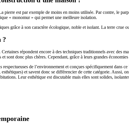
 pierre est par exemple de moins en moins utilisée. Par contre, le parpaing
brique « monomur » qui permet une meilleure isolation.
ues grâce à son caractère écologique, noble et isolant. La terre crue ou
n ?
. Certaines répondent encore à des techniques traditionnels avec des m
et sont donc plus chères. Cependant, grâce à leurs grandes économies d’
us respectueuses de l’environnement et conçues spécifiquement dans ce b
, esthétiques) et savent donc se différencier de cette catégorie. Aussi, 
itations. Leur esthétique est discutable mais elles sont solides, isolantes
temporaine