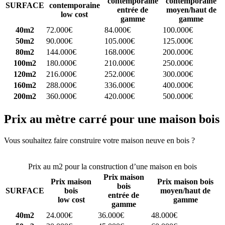
contemporaine
contemporaine
SURFACE
contemporaine
entrée de
moyen/haut de
low cost
gamme
gamme
40m2
72.000€
84.000€
100.000€
50m2
90.000€
105.000€
125.000€
80m2
144.000€
168.000€
200.000€
100m2
180.000€
210.000€
250.000€
120m2
216.000€
252.000€
300.000€
160m2
288.000€
336.000€
400.000€
200m2
360.000€
420.000€
500.000€
Prix au mètre carré pour une maison bois
Vous souhaitez faire construire votre maison neuve en bois ?
Comparez 4 constructeurs ici
Prix au m2 pour la construction d’une maison en bois
Prix maison
Prix maison
Prix maison bois
bois
SURFACE
bois
moyen/haut de
entrée de
low cost
gamme
gamme
40m2
24.000€
36.000€
48.000€