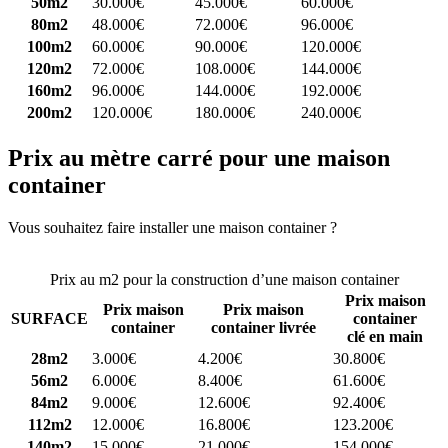
50m2
30.000€
45.000€
60.000€
80m2
48.000€
72.000€
96.000€
100m2
60.000€
90.000€
120.000€
120m2
72.000€
108.000€
144.000€
160m2
96.000€
144.000€
192.000€
200m2
120.000€
180.000€
240.000€
Prix au mètre carré pour une maison
container
Vous souhaitez faire installer une maison container ?
Comparez 4
constructeurs ici
Prix au m2 pour la construction d’une maison container
Prix maison
Prix maison
Prix maison
SURFACE
container
container
container livrée
clé en main
28m2
3.000€
4.200€
30.800€
56m2
6.000€
8.400€
61.600€
84m2
9.000€
12.600€
92.400€
112m2
12.000€
16.800€
123.200€
140m2
15.000€
21.000€
154.000€