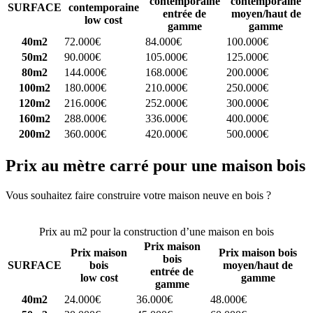
contemporaine
contemporaine
SURFACE
contemporaine
entrée de
moyen/haut de
low cost
gamme
gamme
40m2
72.000€
84.000€
100.000€
50m2
90.000€
105.000€
125.000€
80m2
144.000€
168.000€
200.000€
100m2
180.000€
210.000€
250.000€
120m2
216.000€
252.000€
300.000€
160m2
288.000€
336.000€
400.000€
200m2
360.000€
420.000€
500.000€
Prix au mètre carré pour une maison bois
Vous souhaitez faire construire votre maison neuve en bois ?
Comparez 4 constructeurs ici
Prix au m2 pour la construction d’une maison en bois
Prix maison
Prix maison
Prix maison bois
bois
SURFACE
bois
moyen/haut de
entrée de
low cost
gamme
gamme
40m2
24.000€
36.000€
48.000€