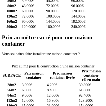
50m2
30.000€
45.000€
60.000€
80m2
48.000€
72.000€
96.000€
100m2
60.000€
90.000€
120.000€
120m2
72.000€
108.000€
144.000€
160m2
96.000€
144.000€
192.000€
200m2
120.000€
180.000€
240.000€
Prix au mètre carré pour une maison
container
Vous souhaitez faire installer une maison container ?
Comparez 4
constructeurs ici
Prix au m2 pour la construction d’une maison container
Prix maison
Prix maison
Prix maison
SURFACE
container
container
container livrée
clé en main
28m2
3.000€
4.200€
30.800€
56m2
6.000€
8.400€
61.600€
84m2
9.000€
12.600€
92.400€
112m2
12.000€
16.800€
123.200€
140m2
15.000€
21.000€
154.000€