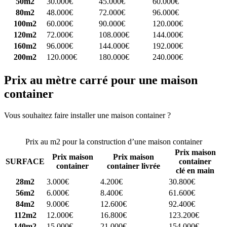
50m2
30.000€
45.000€
60.000€
80m2
48.000€
72.000€
96.000€
100m2
60.000€
90.000€
120.000€
120m2
72.000€
108.000€
144.000€
160m2
96.000€
144.000€
192.000€
200m2
120.000€
180.000€
240.000€
Prix au mètre carré pour une maison
container
Vous souhaitez faire installer une maison container ?
Comparez 4
constructeurs ici
Prix au m2 pour la construction d’une maison container
Prix maison
Prix maison
Prix maison
SURFACE
container
container
container livrée
clé en main
28m2
3.000€
4.200€
30.800€
56m2
6.000€
8.400€
61.600€
84m2
9.000€
12.600€
92.400€
112m2
12.000€
16.800€
123.200€
140m2
15.000€
21.000€
154.000€