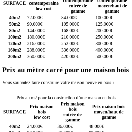
contemporaine
contemporaine
SURFACE
contemporaine
entrée de
moyen/haut de
low cost
gamme
gamme
40m2
72.000€
84.000€
100.000€
50m2
90.000€
105.000€
125.000€
80m2
144.000€
168.000€
200.000€
100m2
180.000€
210.000€
250.000€
120m2
216.000€
252.000€
300.000€
160m2
288.000€
336.000€
400.000€
200m2
360.000€
420.000€
500.000€
Prix au mètre carré pour une maison bois
Vous souhaitez faire construire votre maison neuve en bois ?
Comparez 4 constructeurs ici
Prix au m2 pour la construction d’une maison en bois
Prix maison
Prix maison
Prix maison bois
bois
SURFACE
bois
moyen/haut de
entrée de
low cost
gamme
gamme
40m2
24.000€
36.000€
48.000€