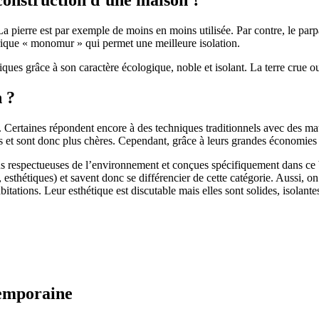
 pierre est par exemple de moins en moins utilisée. Par contre, le parpaing
brique « monomur » qui permet une meilleure isolation.
ues grâce à son caractère écologique, noble et isolant. La terre crue ou
n ?
. Certaines répondent encore à des techniques traditionnels avec des m
et sont donc plus chères. Cependant, grâce à leurs grandes économies d’
us respectueuses de l’environnement et conçues spécifiquement dans ce b
, esthétiques) et savent donc se différencier de cette catégorie. Aussi, 
itations. Leur esthétique est discutable mais elles sont solides, isolantes
temporaine