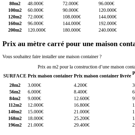
80m2
48.000€
72.000€
96.000€
100m2
60.000€
90.000€
120.000€
120m2
72.000€
108.000€
144.000€
160m2
96.000€
144.000€
192.000€
200m2
120.000€
180.000€
240.000€
Prix au mètre carré pour une maison cont
Vous souhaitez faire installer une maison container ?
Comparez 4 const
Prix au m2 pour la construction d’une maison cont
P
SURFACE
Prix maison container
Prix maison container livrée
28m2
3.000€
4.200€
3
56m2
6.000€
8.400€
6
84m2
9.000€
12.600€
9
112m2
12.000€
16.800€
1
140m2
15.000€
21.000€
1
168m2
18.000€
25.200€
1
196m2
21.000€
29.400€
2