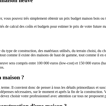
e maison neuve
r, vous pouvez trés simplement obtenir un prix budget maison bois ou tra
ités de calcul des coûts et budgets pour estimer le prix de votre future 
u type de construction, des matériaux utilisés, du terrain choisi, du c
 » tout comme il existe des maisons de haut de gamme, tout comme il en 
 neuve sera compris entre 100 000 euros (low-cost) et 150 000 euros (
os.
a maison ?
 terme. Il convient donc de penser à tous les détails primordiaux et susc
penses nécessaires, sur le moment et après la fin de la construction. Vo
s devez choisir votre professionnel avec attention car tous ne proposen
 construction d’une maison ?