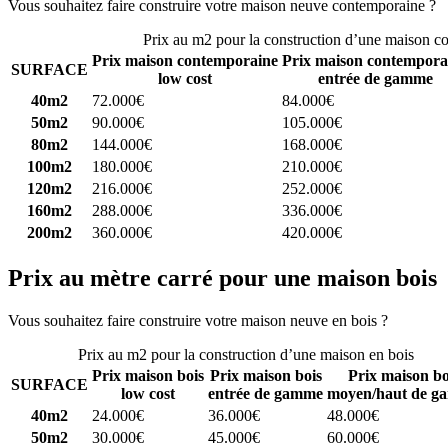
Vous souhaitez faire construire votre maison neuve contemporaine ?
C
Prix au m2 pour la construction d’une maison c
Prix maison contemporaine
Prix maison contempora
SURFACE
low cost
entrée de gamme
40m2
72.000€
84.000€
50m2
90.000€
105.000€
80m2
144.000€
168.000€
100m2
180.000€
210.000€
120m2
216.000€
252.000€
160m2
288.000€
336.000€
200m2
360.000€
420.000€
Prix au mètre carré pour une maison bois
Vous souhaitez faire construire votre maison neuve en bois ?
Comparez
Prix au m2 pour la construction d’une maison en bois
Prix maison bois
Prix maison bois
Prix maison bo
SURFACE
low cost
entrée de gamme
moyen/haut de g
40m2
24.000€
36.000€
48.000€
50m2
30.000€
45.000€
60.000€