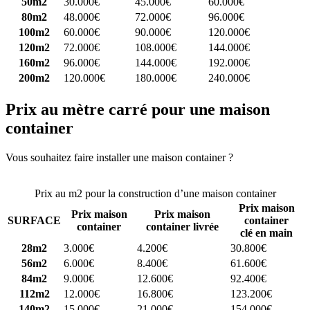
50m2
30.000€
45.000€
60.000€
80m2
48.000€
72.000€
96.000€
100m2
60.000€
90.000€
120.000€
120m2
72.000€
108.000€
144.000€
160m2
96.000€
144.000€
192.000€
200m2
120.000€
180.000€
240.000€
Prix au mètre carré pour une maison
container
Vous souhaitez faire installer une maison container ?
Comparez 4
constructeurs ici
Prix au m2 pour la construction d’une maison container
Prix maison
Prix maison
Prix maison
SURFACE
container
container
container livrée
clé en main
28m2
3.000€
4.200€
30.800€
56m2
6.000€
8.400€
61.600€
84m2
9.000€
12.600€
92.400€
112m2
12.000€
16.800€
123.200€
140m2
15.000€
21.000€
154.000€