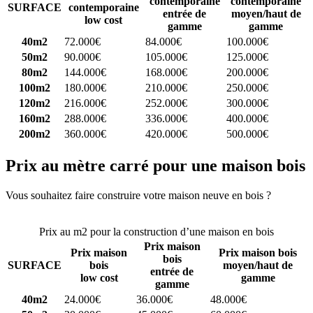
contemporaine
contemporaine
SURFACE
contemporaine
entrée de
moyen/haut de
low cost
gamme
gamme
40m2
72.000€
84.000€
100.000€
50m2
90.000€
105.000€
125.000€
80m2
144.000€
168.000€
200.000€
100m2
180.000€
210.000€
250.000€
120m2
216.000€
252.000€
300.000€
160m2
288.000€
336.000€
400.000€
200m2
360.000€
420.000€
500.000€
Prix au mètre carré pour une maison bois
Vous souhaitez faire construire votre maison neuve en bois ?
Comparez 4 constructeurs ici
Prix au m2 pour la construction d’une maison en bois
Prix maison
Prix maison
Prix maison bois
bois
SURFACE
bois
moyen/haut de
entrée de
low cost
gamme
gamme
40m2
24.000€
36.000€
48.000€