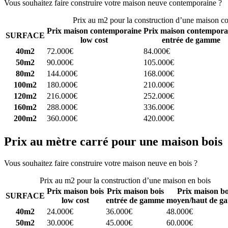
Vous souhaitez faire construire votre maison neuve contemporaine ?
C
Prix au m2 pour la construction d’une maison c
Prix maison contemporaine
Prix maison contempora
SURFACE
low cost
entrée de gamme
40m2
72.000€
84.000€
50m2
90.000€
105.000€
80m2
144.000€
168.000€
100m2
180.000€
210.000€
120m2
216.000€
252.000€
160m2
288.000€
336.000€
200m2
360.000€
420.000€
Prix au mètre carré pour une maison bois
Vous souhaitez faire construire votre maison neuve en bois ?
Comparez
Prix au m2 pour la construction d’une maison en bois
Prix maison bois
Prix maison bois
Prix maison bo
SURFACE
low cost
entrée de gamme
moyen/haut de g
40m2
24.000€
36.000€
48.000€
50m2
30.000€
45.000€
60.000€