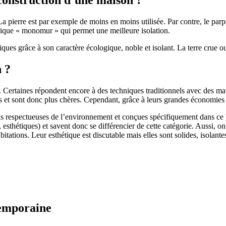
 pierre est par exemple de moins en moins utilisée. Par contre, le parpaing
brique « monomur » qui permet une meilleure isolation.
ues grâce à son caractère écologique, noble et isolant. La terre crue ou
n ?
. Certaines répondent encore à des techniques traditionnels avec des m
et sont donc plus chères. Cependant, grâce à leurs grandes économies d’
us respectueuses de l’environnement et conçues spécifiquement dans ce b
, esthétiques) et savent donc se différencier de cette catégorie. Aussi, 
itations. Leur esthétique est discutable mais elles sont solides, isolantes
temporaine