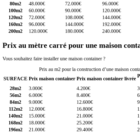
80m2
48.000€
72.000€
96.000€
100m2
60.000€
90.000€
120.000€
120m2
72.000€
108.000€
144.000€
160m2
96.000€
144.000€
192.000€
200m2
120.000€
180.000€
240.000€
Prix au mètre carré pour une maison cont
Vous souhaitez faire installer une maison container ?
Comparez 4 const
Prix au m2 pour la construction d’une maison cont
P
SURFACE
Prix maison container
Prix maison container livrée
28m2
3.000€
4.200€
3
56m2
6.000€
8.400€
6
84m2
9.000€
12.600€
9
112m2
12.000€
16.800€
1
140m2
15.000€
21.000€
1
168m2
18.000€
25.200€
1
196m2
21.000€
29.400€
2