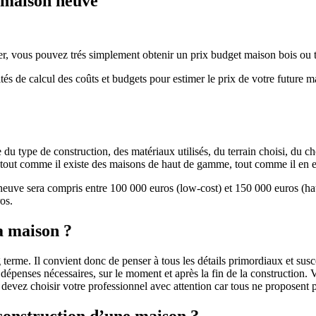
e maison neuve
r, vous pouvez trés simplement obtenir un prix budget maison bois ou tra
ités de calcul des coûts et budgets pour estimer le prix de votre future 
u type de construction, des matériaux utilisés, du terrain choisi, du c
 » tout comme il existe des maisons de haut de gamme, tout comme il en 
 neuve sera compris entre 100 000 euros (low-cost) et 150 000 euros (
os.
a maison ?
 terme. Il convient donc de penser à tous les détails primordiaux et susc
penses nécessaires, sur le moment et après la fin de la construction. Vo
s devez choisir votre professionnel avec attention car tous ne proposen
 construction d’une maison ?