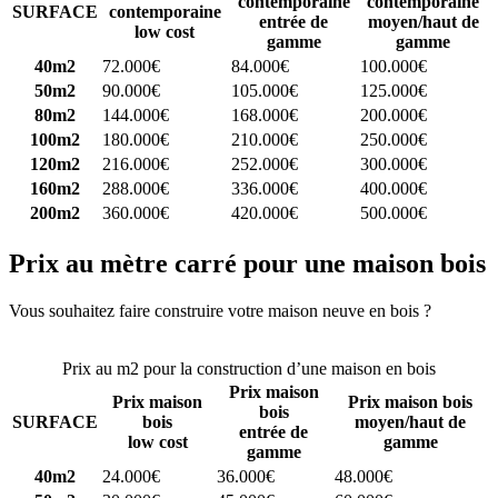
contemporaine
contemporaine
SURFACE
contemporaine
entrée de
moyen/haut de
low cost
gamme
gamme
40m2
72.000€
84.000€
100.000€
50m2
90.000€
105.000€
125.000€
80m2
144.000€
168.000€
200.000€
100m2
180.000€
210.000€
250.000€
120m2
216.000€
252.000€
300.000€
160m2
288.000€
336.000€
400.000€
200m2
360.000€
420.000€
500.000€
Prix au mètre carré pour une maison bois
Vous souhaitez faire construire votre maison neuve en bois ?
Comparez 4 constructeurs ici
Prix au m2 pour la construction d’une maison en bois
Prix maison
Prix maison
Prix maison bois
bois
SURFACE
bois
moyen/haut de
entrée de
low cost
gamme
gamme
40m2
24.000€
36.000€
48.000€