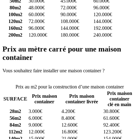
50m2
30.000€
45.000€
60.000€
80m2
48.000€
72.000€
96.000€
100m2
60.000€
90.000€
120.000€
120m2
72.000€
108.000€
144.000€
160m2
96.000€
144.000€
192.000€
200m2
120.000€
180.000€
240.000€
Prix au mètre carré pour une maison
container
Vous souhaitez faire installer une maison container ?
Comparez 4
constructeurs ici
Prix au m2 pour la construction d’une maison container
Prix maison
Prix maison
Prix maison
SURFACE
container
container
container livrée
clé en main
28m2
3.000€
4.200€
30.800€
56m2
6.000€
8.400€
61.600€
84m2
9.000€
12.600€
92.400€
112m2
12.000€
16.800€
123.200€
140m2
15.000€
21.000€
154.000€