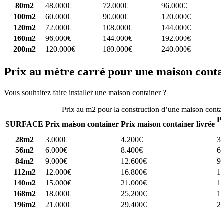
80m2
48.000€
72.000€
96.000€
100m2
60.000€
90.000€
120.000€
120m2
72.000€
108.000€
144.000€
160m2
96.000€
144.000€
192.000€
200m2
120.000€
180.000€
240.000€
Prix au mètre carré pour une maison cont
Vous souhaitez faire installer une maison container ?
Comparez 4 const
Prix au m2 pour la construction d’une maison cont
P
SURFACE
Prix maison container
Prix maison container livrée
28m2
3.000€
4.200€
3
56m2
6.000€
8.400€
6
84m2
9.000€
12.600€
9
112m2
12.000€
16.800€
1
140m2
15.000€
21.000€
1
168m2
18.000€
25.200€
1
196m2
21.000€
29.400€
2