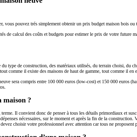
e maison neuve
r, vous pouvez trés simplement obtenir un prix budget maison bois ou tra
ités de calcul des coûts et budgets pour estimer le prix de votre future 
u type de construction, des matériaux utilisés, du terrain choisi, du c
 » tout comme il existe des maisons de haut de gamme, tout comme il en 
 neuve sera compris entre 100 000 euros (low-cost) et 150 000 euros (
os.
a maison ?
 terme. Il convient donc de penser à tous les détails primordiaux et susc
penses nécessaires, sur le moment et après la fin de la construction. Vo
s devez choisir votre professionnel avec attention car tous ne proposen
 construction d’une maison ?