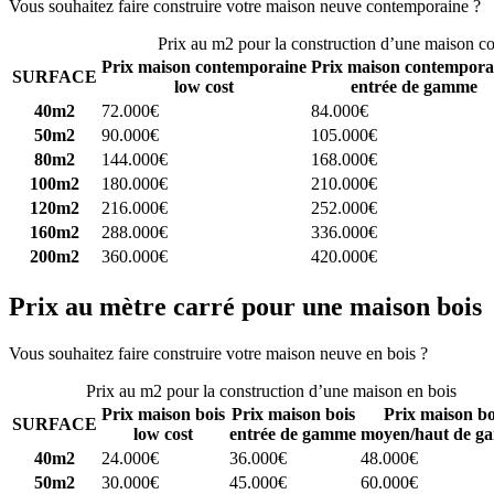
Vous souhaitez faire construire votre maison neuve contemporaine ?
C
Prix au m2 pour la construction d’une maison c
Prix maison contemporaine
Prix maison contempora
SURFACE
low cost
entrée de gamme
40m2
72.000€
84.000€
50m2
90.000€
105.000€
80m2
144.000€
168.000€
100m2
180.000€
210.000€
120m2
216.000€
252.000€
160m2
288.000€
336.000€
200m2
360.000€
420.000€
Prix au mètre carré pour une maison bois
Vous souhaitez faire construire votre maison neuve en bois ?
Comparez
Prix au m2 pour la construction d’une maison en bois
Prix maison bois
Prix maison bois
Prix maison bo
SURFACE
low cost
entrée de gamme
moyen/haut de g
40m2
24.000€
36.000€
48.000€
50m2
30.000€
45.000€
60.000€