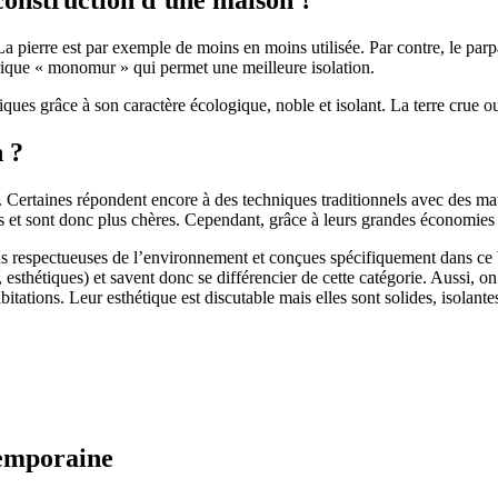
 pierre est par exemple de moins en moins utilisée. Par contre, le parpaing
brique « monomur » qui permet une meilleure isolation.
ues grâce à son caractère écologique, noble et isolant. La terre crue ou
n ?
. Certaines répondent encore à des techniques traditionnels avec des m
et sont donc plus chères. Cependant, grâce à leurs grandes économies d’
us respectueuses de l’environnement et conçues spécifiquement dans ce b
, esthétiques) et savent donc se différencier de cette catégorie. Aussi, 
itations. Leur esthétique est discutable mais elles sont solides, isolantes
temporaine