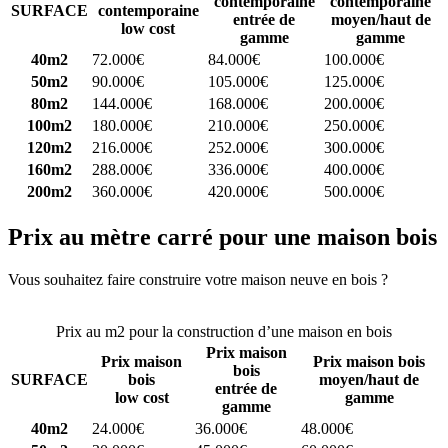
contemporaine
contemporaine
SURFACE
contemporaine
entrée de
moyen/haut de
low cost
gamme
gamme
40m2
72.000€
84.000€
100.000€
50m2
90.000€
105.000€
125.000€
80m2
144.000€
168.000€
200.000€
100m2
180.000€
210.000€
250.000€
120m2
216.000€
252.000€
300.000€
160m2
288.000€
336.000€
400.000€
200m2
360.000€
420.000€
500.000€
Prix au mètre carré pour une maison bois
Vous souhaitez faire construire votre maison neuve en bois ?
Comparez 4 constructeurs ici
Prix au m2 pour la construction d’une maison en bois
Prix maison
Prix maison
Prix maison bois
bois
SURFACE
bois
moyen/haut de
entrée de
low cost
gamme
gamme
40m2
24.000€
36.000€
48.000€