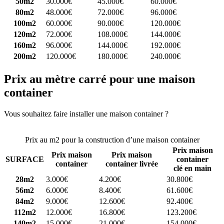
50m2
30.000€
45.000€
60.000€
80m2
48.000€
72.000€
96.000€
100m2
60.000€
90.000€
120.000€
120m2
72.000€
108.000€
144.000€
160m2
96.000€
144.000€
192.000€
200m2
120.000€
180.000€
240.000€
Prix au mètre carré pour une maison
container
Vous souhaitez faire installer une maison container ?
Comparez 4
constructeurs ici
Prix au m2 pour la construction d’une maison container
Prix maison
Prix maison
Prix maison
SURFACE
container
container
container livrée
clé en main
28m2
3.000€
4.200€
30.800€
56m2
6.000€
8.400€
61.600€
84m2
9.000€
12.600€
92.400€
112m2
12.000€
16.800€
123.200€
140m2
15.000€
21.000€
154.000€