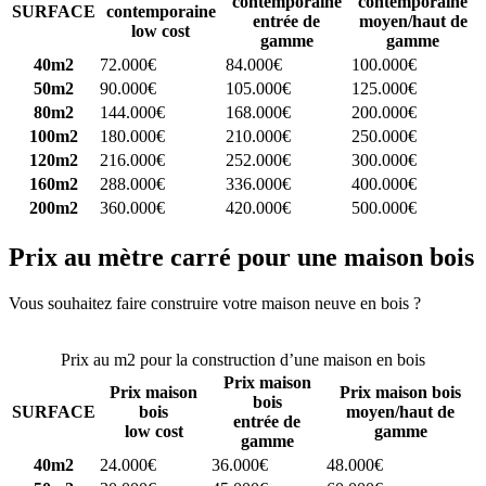
contemporaine
contemporaine
SURFACE
contemporaine
entrée de
moyen/haut de
low cost
gamme
gamme
40m2
72.000€
84.000€
100.000€
50m2
90.000€
105.000€
125.000€
80m2
144.000€
168.000€
200.000€
100m2
180.000€
210.000€
250.000€
120m2
216.000€
252.000€
300.000€
160m2
288.000€
336.000€
400.000€
200m2
360.000€
420.000€
500.000€
Prix au mètre carré pour une maison bois
Vous souhaitez faire construire votre maison neuve en bois ?
Comparez 4 constructeurs ici
Prix au m2 pour la construction d’une maison en bois
Prix maison
Prix maison
Prix maison bois
bois
SURFACE
bois
moyen/haut de
entrée de
low cost
gamme
gamme
40m2
24.000€
36.000€
48.000€