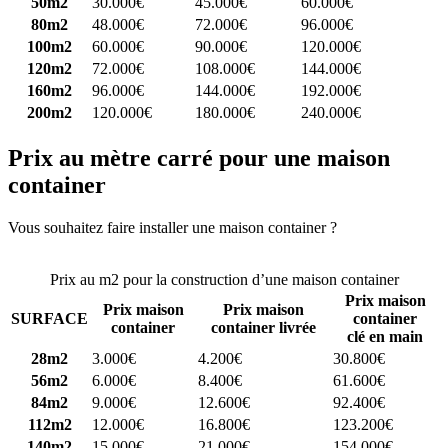
50m2
30.000€
45.000€
60.000€
80m2
48.000€
72.000€
96.000€
100m2
60.000€
90.000€
120.000€
120m2
72.000€
108.000€
144.000€
160m2
96.000€
144.000€
192.000€
200m2
120.000€
180.000€
240.000€
Prix au mètre carré pour une maison
container
Vous souhaitez faire installer une maison container ?
Comparez 4
constructeurs ici
Prix au m2 pour la construction d’une maison container
Prix maison
Prix maison
Prix maison
SURFACE
container
container
container livrée
clé en main
28m2
3.000€
4.200€
30.800€
56m2
6.000€
8.400€
61.600€
84m2
9.000€
12.600€
92.400€
112m2
12.000€
16.800€
123.200€
140m2
15.000€
21.000€
154.000€