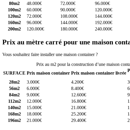
80m2
48.000€
72.000€
96.000€
100m2
60.000€
90.000€
120.000€
120m2
72.000€
108.000€
144.000€
160m2
96.000€
144.000€
192.000€
200m2
120.000€
180.000€
240.000€
Prix au mètre carré pour une maison cont
Vous souhaitez faire installer une maison container ?
Comparez 4 const
Prix au m2 pour la construction d’une maison cont
P
SURFACE
Prix maison container
Prix maison container livrée
28m2
3.000€
4.200€
3
56m2
6.000€
8.400€
6
84m2
9.000€
12.600€
9
112m2
12.000€
16.800€
1
140m2
15.000€
21.000€
1
168m2
18.000€
25.200€
1
196m2
21.000€
29.400€
2