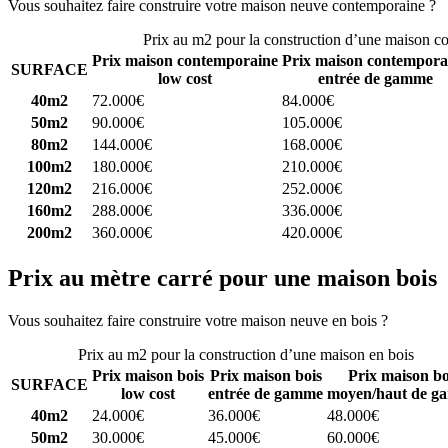
Vous souhaitez faire construire votre maison neuve contemporaine ?
C
Prix au m2 pour la construction d’une maison c
Prix maison contemporaine
Prix maison contempora
SURFACE
low cost
entrée de gamme
40m2
72.000€
84.000€
50m2
90.000€
105.000€
80m2
144.000€
168.000€
100m2
180.000€
210.000€
120m2
216.000€
252.000€
160m2
288.000€
336.000€
200m2
360.000€
420.000€
Prix au mètre carré pour une maison bois
Vous souhaitez faire construire votre maison neuve en bois ?
Comparez
Prix au m2 pour la construction d’une maison en bois
Prix maison bois
Prix maison bois
Prix maison bo
SURFACE
low cost
entrée de gamme
moyen/haut de g
40m2
24.000€
36.000€
48.000€
50m2
30.000€
45.000€
60.000€