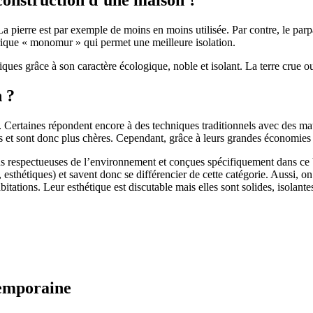
 pierre est par exemple de moins en moins utilisée. Par contre, le parpaing
brique « monomur » qui permet une meilleure isolation.
ues grâce à son caractère écologique, noble et isolant. La terre crue ou
n ?
. Certaines répondent encore à des techniques traditionnels avec des m
et sont donc plus chères. Cependant, grâce à leurs grandes économies d’
us respectueuses de l’environnement et conçues spécifiquement dans ce b
, esthétiques) et savent donc se différencier de cette catégorie. Aussi, 
itations. Leur esthétique est discutable mais elles sont solides, isolantes
temporaine