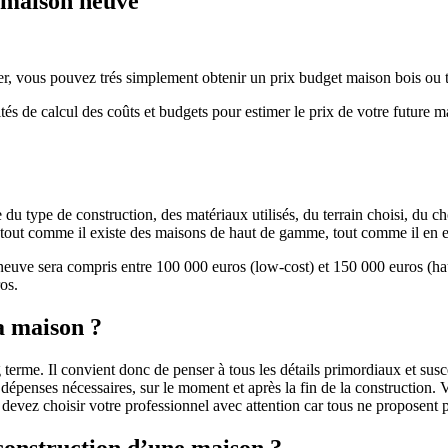
e maison neuve
r, vous pouvez trés simplement obtenir un prix budget maison bois ou tra
ités de calcul des coûts et budgets pour estimer le prix de votre future 
u type de construction, des matériaux utilisés, du terrain choisi, du c
 » tout comme il existe des maisons de haut de gamme, tout comme il en 
 neuve sera compris entre 100 000 euros (low-cost) et 150 000 euros (
os.
a maison ?
 terme. Il convient donc de penser à tous les détails primordiaux et susc
penses nécessaires, sur le moment et après la fin de la construction. Vo
s devez choisir votre professionnel avec attention car tous ne proposen
 construction d’une maison ?