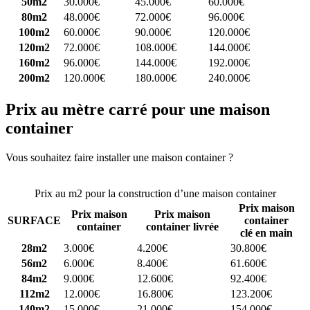
50m2
30.000€
45.000€
60.000€
80m2
48.000€
72.000€
96.000€
100m2
60.000€
90.000€
120.000€
120m2
72.000€
108.000€
144.000€
160m2
96.000€
144.000€
192.000€
200m2
120.000€
180.000€
240.000€
Prix au mètre carré pour une maison
container
Vous souhaitez faire installer une maison container ?
Comparez 4
constructeurs ici
Prix au m2 pour la construction d’une maison container
Prix maison
Prix maison
Prix maison
SURFACE
container
container
container livrée
clé en main
28m2
3.000€
4.200€
30.800€
56m2
6.000€
8.400€
61.600€
84m2
9.000€
12.600€
92.400€
112m2
12.000€
16.800€
123.200€
140m2
15.000€
21.000€
154.000€