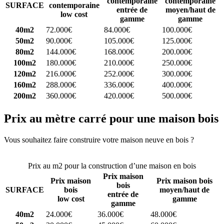
contemporaine
contemporaine
SURFACE
contemporaine
entrée de
moyen/haut de
low cost
gamme
gamme
40m2
72.000€
84.000€
100.000€
50m2
90.000€
105.000€
125.000€
80m2
144.000€
168.000€
200.000€
100m2
180.000€
210.000€
250.000€
120m2
216.000€
252.000€
300.000€
160m2
288.000€
336.000€
400.000€
200m2
360.000€
420.000€
500.000€
Prix au mètre carré pour une maison bois
Vous souhaitez faire construire votre maison neuve en bois ?
Comparez 4 constructeurs ici
Prix au m2 pour la construction d’une maison en bois
Prix maison
Prix maison
Prix maison bois
bois
SURFACE
bois
moyen/haut de
entrée de
low cost
gamme
gamme
40m2
24.000€
36.000€
48.000€