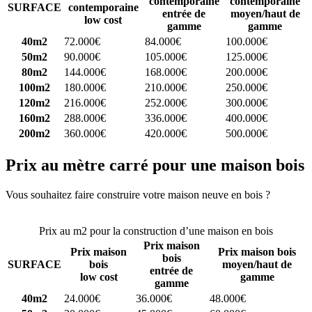
contemporaine
contemporaine
SURFACE
contemporaine
entrée de
moyen/haut de
low cost
gamme
gamme
40m2
72.000€
84.000€
100.000€
50m2
90.000€
105.000€
125.000€
80m2
144.000€
168.000€
200.000€
100m2
180.000€
210.000€
250.000€
120m2
216.000€
252.000€
300.000€
160m2
288.000€
336.000€
400.000€
200m2
360.000€
420.000€
500.000€
Prix au mètre carré pour une maison bois
Vous souhaitez faire construire votre maison neuve en bois ?
Comparez 4 constructeurs ici
Prix au m2 pour la construction d’une maison en bois
Prix maison
Prix maison
Prix maison bois
bois
SURFACE
bois
moyen/haut de
entrée de
low cost
gamme
gamme
40m2
24.000€
36.000€
48.000€