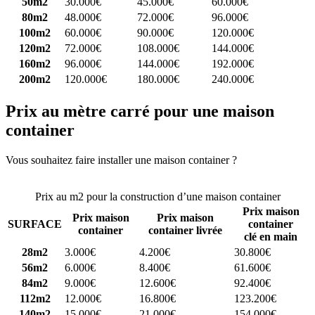
50m2
30.000€
45.000€
60.000€
80m2
48.000€
72.000€
96.000€
100m2
60.000€
90.000€
120.000€
120m2
72.000€
108.000€
144.000€
160m2
96.000€
144.000€
192.000€
200m2
120.000€
180.000€
240.000€
Prix au mètre carré pour une maison
container
Vous souhaitez faire installer une maison container ?
Comparez 4
constructeurs ici
Prix au m2 pour la construction d’une maison container
Prix maison
Prix maison
Prix maison
SURFACE
container
container
container livrée
clé en main
28m2
3.000€
4.200€
30.800€
56m2
6.000€
8.400€
61.600€
84m2
9.000€
12.600€
92.400€
112m2
12.000€
16.800€
123.200€
140m2
15.000€
21.000€
154.000€