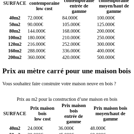
contemporaine
contemporaine
SURFACE
contemporaine
entrée de
moyen/haut de
low cost
gamme
gamme
40m2
72.000€
84.000€
100.000€
50m2
90.000€
105.000€
125.000€
80m2
144.000€
168.000€
200.000€
100m2
180.000€
210.000€
250.000€
120m2
216.000€
252.000€
300.000€
160m2
288.000€
336.000€
400.000€
200m2
360.000€
420.000€
500.000€
Prix au mètre carré pour une maison bois
Vous souhaitez faire construire votre maison neuve en bois ?
Comparez 4 constructeurs ici
Prix au m2 pour la construction d’une maison en bois
Prix maison
Prix maison
Prix maison bois
bois
SURFACE
bois
moyen/haut de
entrée de
low cost
gamme
gamme
40m2
24.000€
36.000€
48.000€