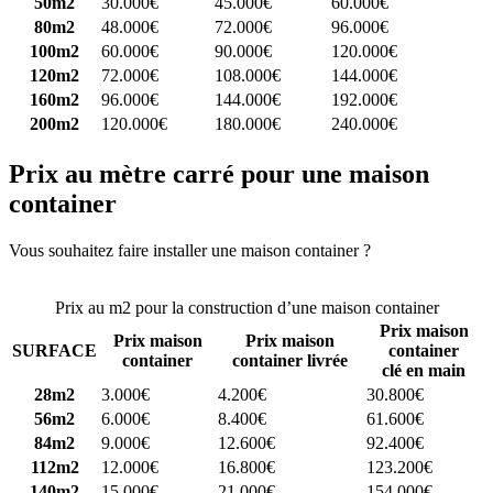
50m2
30.000€
45.000€
60.000€
80m2
48.000€
72.000€
96.000€
100m2
60.000€
90.000€
120.000€
120m2
72.000€
108.000€
144.000€
160m2
96.000€
144.000€
192.000€
200m2
120.000€
180.000€
240.000€
Prix au mètre carré pour une maison
container
Vous souhaitez faire installer une maison container ?
Comparez 4
constructeurs ici
Prix au m2 pour la construction d’une maison container
Prix maison
Prix maison
Prix maison
SURFACE
container
container
container livrée
clé en main
28m2
3.000€
4.200€
30.800€
56m2
6.000€
8.400€
61.600€
84m2
9.000€
12.600€
92.400€
112m2
12.000€
16.800€
123.200€
140m2
15.000€
21.000€
154.000€