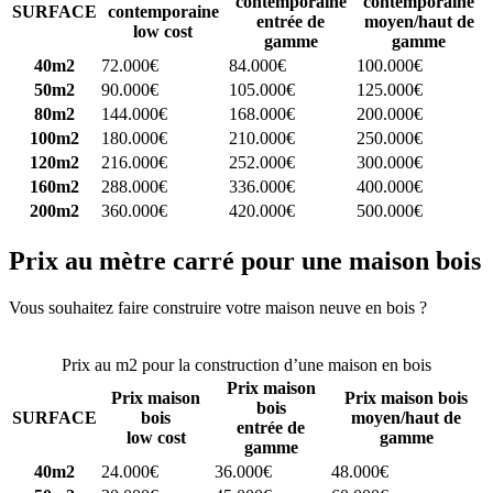
contemporaine
contemporaine
SURFACE
contemporaine
entrée de
moyen/haut de
low cost
gamme
gamme
40m2
72.000€
84.000€
100.000€
50m2
90.000€
105.000€
125.000€
80m2
144.000€
168.000€
200.000€
100m2
180.000€
210.000€
250.000€
120m2
216.000€
252.000€
300.000€
160m2
288.000€
336.000€
400.000€
200m2
360.000€
420.000€
500.000€
Prix au mètre carré pour une maison bois
Vous souhaitez faire construire votre maison neuve en bois ?
Comparez 4 constructeurs ici
Prix au m2 pour la construction d’une maison en bois
Prix maison
Prix maison
Prix maison bois
bois
SURFACE
bois
moyen/haut de
entrée de
low cost
gamme
gamme
40m2
24.000€
36.000€
48.000€