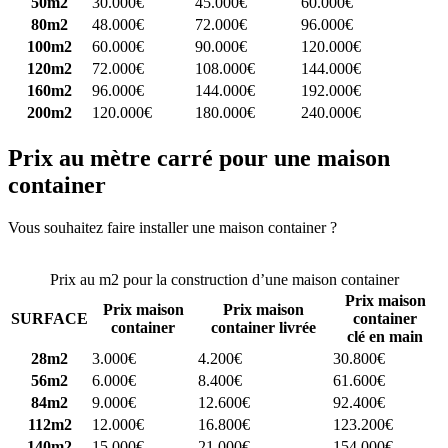
50m2
30.000€
45.000€
60.000€
80m2
48.000€
72.000€
96.000€
100m2
60.000€
90.000€
120.000€
120m2
72.000€
108.000€
144.000€
160m2
96.000€
144.000€
192.000€
200m2
120.000€
180.000€
240.000€
Prix au mètre carré pour une maison
container
Vous souhaitez faire installer une maison container ?
Comparez 4
constructeurs ici
Prix au m2 pour la construction d’une maison container
Prix maison
Prix maison
Prix maison
SURFACE
container
container
container livrée
clé en main
28m2
3.000€
4.200€
30.800€
56m2
6.000€
8.400€
61.600€
84m2
9.000€
12.600€
92.400€
112m2
12.000€
16.800€
123.200€
140m2
15.000€
21.000€
154.000€