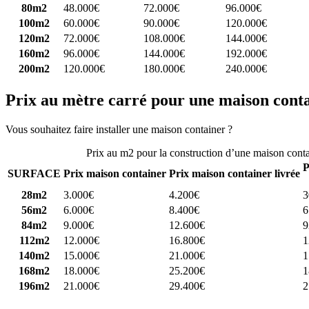
80m2
48.000€
72.000€
96.000€
100m2
60.000€
90.000€
120.000€
120m2
72.000€
108.000€
144.000€
160m2
96.000€
144.000€
192.000€
200m2
120.000€
180.000€
240.000€
Prix au mètre carré pour une maison cont
Vous souhaitez faire installer une maison container ?
Comparez 4 const
Prix au m2 pour la construction d’une maison cont
P
SURFACE
Prix maison container
Prix maison container livrée
28m2
3.000€
4.200€
3
56m2
6.000€
8.400€
6
84m2
9.000€
12.600€
9
112m2
12.000€
16.800€
1
140m2
15.000€
21.000€
1
168m2
18.000€
25.200€
1
196m2
21.000€
29.400€
2