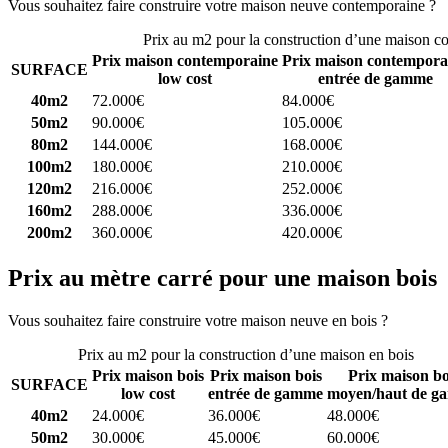
Vous souhaitez faire construire votre maison neuve contemporaine ?
C
Prix au m2 pour la construction d’une maison c
Prix maison contemporaine
Prix maison contempora
SURFACE
low cost
entrée de gamme
40m2
72.000€
84.000€
50m2
90.000€
105.000€
80m2
144.000€
168.000€
100m2
180.000€
210.000€
120m2
216.000€
252.000€
160m2
288.000€
336.000€
200m2
360.000€
420.000€
Prix au mètre carré pour une maison bois
Vous souhaitez faire construire votre maison neuve en bois ?
Comparez
Prix au m2 pour la construction d’une maison en bois
Prix maison bois
Prix maison bois
Prix maison bo
SURFACE
low cost
entrée de gamme
moyen/haut de g
40m2
24.000€
36.000€
48.000€
50m2
30.000€
45.000€
60.000€