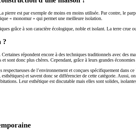
 pierre est par exemple de moins en moins utilisée. Par contre, le parpaing
brique « monomur » qui permet une meilleure isolation.
ues grâce à son caractère écologique, noble et isolant. La terre crue ou
n ?
. Certaines répondent encore à des techniques traditionnels avec des m
et sont donc plus chères. Cependant, grâce à leurs grandes économies d’
us respectueuses de l’environnement et conçues spécifiquement dans ce b
, esthétiques) et savent donc se différencier de cette catégorie. Aussi, 
itations. Leur esthétique est discutable mais elles sont solides, isolantes
temporaine