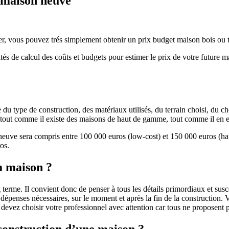
e maison neuve
r, vous pouvez trés simplement obtenir un prix budget maison bois ou tra
ités de calcul des coûts et budgets pour estimer le prix de votre future 
u type de construction, des matériaux utilisés, du terrain choisi, du c
 » tout comme il existe des maisons de haut de gamme, tout comme il en 
 neuve sera compris entre 100 000 euros (low-cost) et 150 000 euros (
os.
a maison ?
 terme. Il convient donc de penser à tous les détails primordiaux et susc
penses nécessaires, sur le moment et après la fin de la construction. Vo
s devez choisir votre professionnel avec attention car tous ne proposen
 construction d’une maison ?