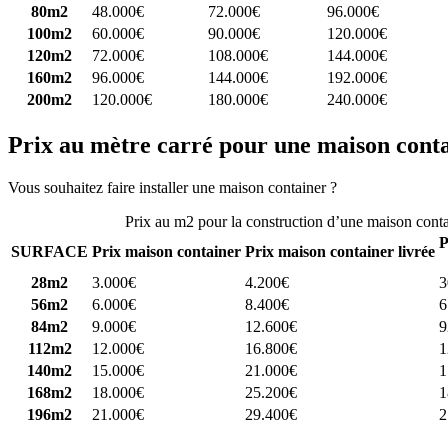
80m2
48.000€
72.000€
96.000€
100m2
60.000€
90.000€
120.000€
120m2
72.000€
108.000€
144.000€
160m2
96.000€
144.000€
192.000€
200m2
120.000€
180.000€
240.000€
Prix au mètre carré pour une maison cont
Vous souhaitez faire installer une maison container ?
Comparez 4 const
Prix au m2 pour la construction d’une maison cont
P
SURFACE
Prix maison container
Prix maison container livrée
28m2
3.000€
4.200€
3
56m2
6.000€
8.400€
6
84m2
9.000€
12.600€
9
112m2
12.000€
16.800€
1
140m2
15.000€
21.000€
1
168m2
18.000€
25.200€
1
196m2
21.000€
29.400€
2