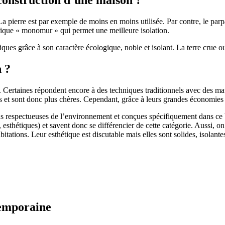
 pierre est par exemple de moins en moins utilisée. Par contre, le parpaing
brique « monomur » qui permet une meilleure isolation.
ues grâce à son caractère écologique, noble et isolant. La terre crue ou
n ?
. Certaines répondent encore à des techniques traditionnels avec des m
et sont donc plus chères. Cependant, grâce à leurs grandes économies d’
us respectueuses de l’environnement et conçues spécifiquement dans ce b
, esthétiques) et savent donc se différencier de cette catégorie. Aussi, 
itations. Leur esthétique est discutable mais elles sont solides, isolantes
temporaine