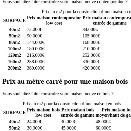
Vous souhaitez faire construire votre maison neuve contemporaine ?
C
Prix au m2 pour la construction d’une maison c
Prix maison contemporaine
Prix maison contempora
SURFACE
low cost
entrée de gamme
40m2
72.000€
84.000€
50m2
90.000€
105.000€
80m2
144.000€
168.000€
100m2
180.000€
210.000€
120m2
216.000€
252.000€
160m2
288.000€
336.000€
200m2
360.000€
420.000€
Prix au mètre carré pour une maison bois
Vous souhaitez faire construire votre maison neuve en bois ?
Comparez
Prix au m2 pour la construction d’une maison en bois
Prix maison bois
Prix maison bois
Prix maison bo
SURFACE
low cost
entrée de gamme
moyen/haut de g
40m2
24.000€
36.000€
48.000€
50m2
30.000€
45.000€
60.000€