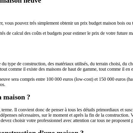
e maison neuve
r, vous pouvez trés simplement obtenir un prix budget maison bois ou tra
ités de calcul des coûts et budgets pour estimer le prix de votre future 
u type de construction, des matériaux utilisés, du terrain choisi, du c
 » tout comme il existe des maisons de haut de gamme, tout comme il en 
 neuve sera compris entre 100 000 euros (low-cost) et 150 000 euros (
os.
a maison ?
 terme. Il convient donc de penser à tous les détails primordiaux et susc
penses nécessaires, sur le moment et après la fin de la construction. Vo
s devez choisir votre professionnel avec attention car tous ne proposen
 construction d’une maison ?