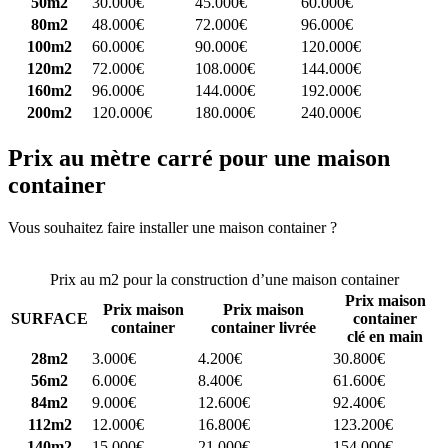
50m2
30.000€
45.000€
60.000€
80m2
48.000€
72.000€
96.000€
100m2
60.000€
90.000€
120.000€
120m2
72.000€
108.000€
144.000€
160m2
96.000€
144.000€
192.000€
200m2
120.000€
180.000€
240.000€
Prix au mètre carré pour une maison
container
Vous souhaitez faire installer une maison container ?
Comparez 4
constructeurs ici
Prix au m2 pour la construction d’une maison container
Prix maison
Prix maison
Prix maison
SURFACE
container
container
container livrée
clé en main
28m2
3.000€
4.200€
30.800€
56m2
6.000€
8.400€
61.600€
84m2
9.000€
12.600€
92.400€
112m2
12.000€
16.800€
123.200€
140m2
15.000€
21.000€
154.000€