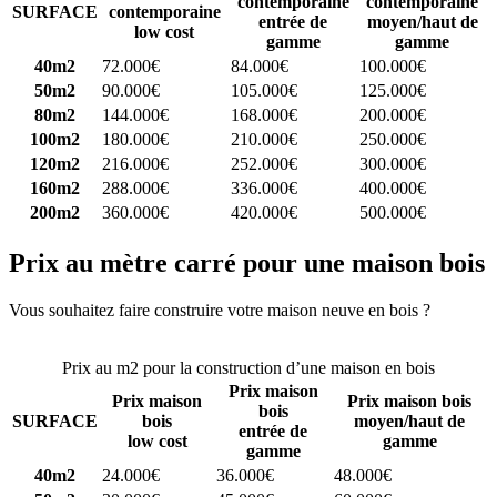
contemporaine
contemporaine
SURFACE
contemporaine
entrée de
moyen/haut de
low cost
gamme
gamme
40m2
72.000€
84.000€
100.000€
50m2
90.000€
105.000€
125.000€
80m2
144.000€
168.000€
200.000€
100m2
180.000€
210.000€
250.000€
120m2
216.000€
252.000€
300.000€
160m2
288.000€
336.000€
400.000€
200m2
360.000€
420.000€
500.000€
Prix au mètre carré pour une maison bois
Vous souhaitez faire construire votre maison neuve en bois ?
Comparez 4 constructeurs ici
Prix au m2 pour la construction d’une maison en bois
Prix maison
Prix maison
Prix maison bois
bois
SURFACE
bois
moyen/haut de
entrée de
low cost
gamme
gamme
40m2
24.000€
36.000€
48.000€