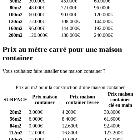
50m2
30.000€
45.000€
60.000€
80m2
48.000€
72.000€
96.000€
100m2
60.000€
90.000€
120.000€
120m2
72.000€
108.000€
144.000€
160m2
96.000€
144.000€
192.000€
200m2
120.000€
180.000€
240.000€
Prix au mètre carré pour une maison
container
Vous souhaitez faire installer une maison container ?
Comparez 4
constructeurs ici
Prix au m2 pour la construction d’une maison container
Prix maison
Prix maison
Prix maison
SURFACE
container
container
container livrée
clé en main
28m2
3.000€
4.200€
30.800€
56m2
6.000€
8.400€
61.600€
84m2
9.000€
12.600€
92.400€
112m2
12.000€
16.800€
123.200€
140m2
15.000€
21.000€
154.000€