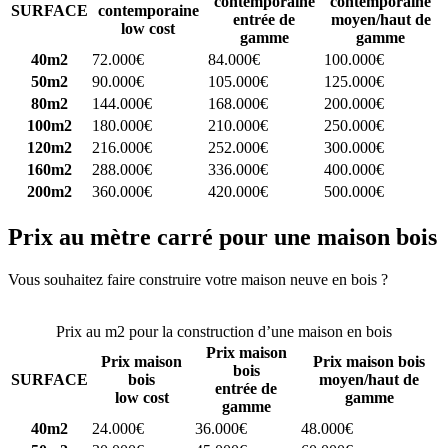
contemporaine
contemporaine
SURFACE
contemporaine
entrée de
moyen/haut de
low cost
gamme
gamme
40m2
72.000€
84.000€
100.000€
50m2
90.000€
105.000€
125.000€
80m2
144.000€
168.000€
200.000€
100m2
180.000€
210.000€
250.000€
120m2
216.000€
252.000€
300.000€
160m2
288.000€
336.000€
400.000€
200m2
360.000€
420.000€
500.000€
Prix au mètre carré pour une maison bois
Vous souhaitez faire construire votre maison neuve en bois ?
Comparez 4 constructeurs ici
Prix au m2 pour la construction d’une maison en bois
Prix maison
Prix maison
Prix maison bois
bois
SURFACE
bois
moyen/haut de
entrée de
low cost
gamme
gamme
40m2
24.000€
36.000€
48.000€