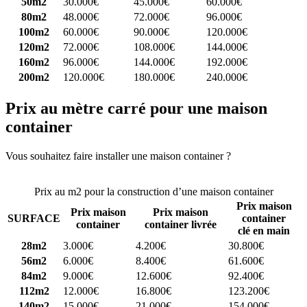
50m2
30.000€
45.000€
60.000€
80m2
48.000€
72.000€
96.000€
100m2
60.000€
90.000€
120.000€
120m2
72.000€
108.000€
144.000€
160m2
96.000€
144.000€
192.000€
200m2
120.000€
180.000€
240.000€
Prix au mètre carré pour une maison
container
Vous souhaitez faire installer une maison container ?
Comparez 4
constructeurs ici
Prix au m2 pour la construction d’une maison container
Prix maison
Prix maison
Prix maison
SURFACE
container
container
container livrée
clé en main
28m2
3.000€
4.200€
30.800€
56m2
6.000€
8.400€
61.600€
84m2
9.000€
12.600€
92.400€
112m2
12.000€
16.800€
123.200€
140m2
15.000€
21.000€
154.000€