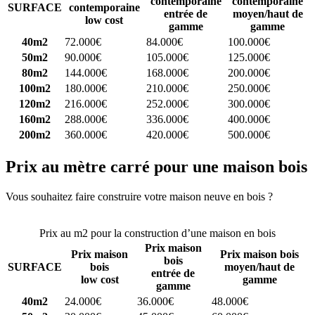
contemporaine
contemporaine
SURFACE
contemporaine
entrée de
moyen/haut de
low cost
gamme
gamme
40m2
72.000€
84.000€
100.000€
50m2
90.000€
105.000€
125.000€
80m2
144.000€
168.000€
200.000€
100m2
180.000€
210.000€
250.000€
120m2
216.000€
252.000€
300.000€
160m2
288.000€
336.000€
400.000€
200m2
360.000€
420.000€
500.000€
Prix au mètre carré pour une maison bois
Vous souhaitez faire construire votre maison neuve en bois ?
Comparez 4 constructeurs ici
Prix au m2 pour la construction d’une maison en bois
Prix maison
Prix maison
Prix maison bois
bois
SURFACE
bois
moyen/haut de
entrée de
low cost
gamme
gamme
40m2
24.000€
36.000€
48.000€