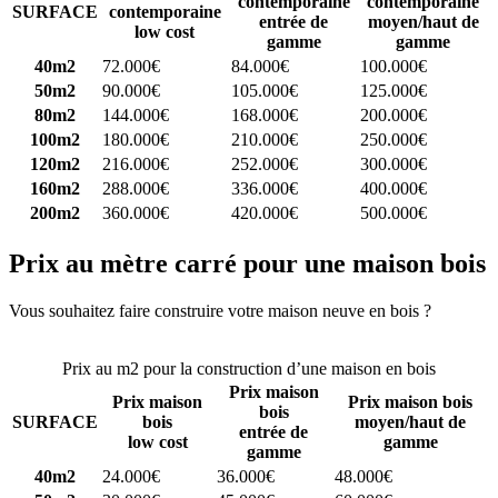
contemporaine
contemporaine
SURFACE
contemporaine
entrée de
moyen/haut de
low cost
gamme
gamme
40m2
72.000€
84.000€
100.000€
50m2
90.000€
105.000€
125.000€
80m2
144.000€
168.000€
200.000€
100m2
180.000€
210.000€
250.000€
120m2
216.000€
252.000€
300.000€
160m2
288.000€
336.000€
400.000€
200m2
360.000€
420.000€
500.000€
Prix au mètre carré pour une maison bois
Vous souhaitez faire construire votre maison neuve en bois ?
Comparez 4 constructeurs ici
Prix au m2 pour la construction d’une maison en bois
Prix maison
Prix maison
Prix maison bois
bois
SURFACE
bois
moyen/haut de
entrée de
low cost
gamme
gamme
40m2
24.000€
36.000€
48.000€