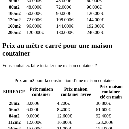
50m2
30.000€
45.000€
60.000€
80m2
48.000€
72.000€
96.000€
100m2
60.000€
90.000€
120.000€
120m2
72.000€
108.000€
144.000€
160m2
96.000€
144.000€
192.000€
200m2
120.000€
180.000€
240.000€
Prix au mètre carré pour une maison
container
Vous souhaitez faire installer une maison container ?
Comparez 4
constructeurs ici
Prix au m2 pour la construction d’une maison container
Prix maison
Prix maison
Prix maison
SURFACE
container
container
container livrée
clé en main
28m2
3.000€
4.200€
30.800€
56m2
6.000€
8.400€
61.600€
84m2
9.000€
12.600€
92.400€
112m2
12.000€
16.800€
123.200€
140m2
15.000€
21.000€
154.000€