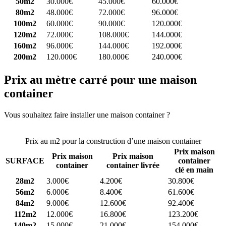
50m2
30.000€
45.000€
60.000€
80m2
48.000€
72.000€
96.000€
100m2
60.000€
90.000€
120.000€
120m2
72.000€
108.000€
144.000€
160m2
96.000€
144.000€
192.000€
200m2
120.000€
180.000€
240.000€
Prix au mètre carré pour une maison
container
Vous souhaitez faire installer une maison container ?
Comparez 4
constructeurs ici
Prix au m2 pour la construction d’une maison container
Prix maison
Prix maison
Prix maison
SURFACE
container
container
container livrée
clé en main
28m2
3.000€
4.200€
30.800€
56m2
6.000€
8.400€
61.600€
84m2
9.000€
12.600€
92.400€
112m2
12.000€
16.800€
123.200€
140m2
15.000€
21.000€
154.000€