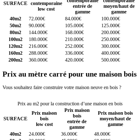
contemporaine
contemporaine
SURFACE
contemporaine
entrée de
moyen/haut de
low cost
gamme
gamme
40m2
72.000€
84.000€
100.000€
50m2
90.000€
105.000€
125.000€
80m2
144.000€
168.000€
200.000€
100m2
180.000€
210.000€
250.000€
120m2
216.000€
252.000€
300.000€
160m2
288.000€
336.000€
400.000€
200m2
360.000€
420.000€
500.000€
Prix au mètre carré pour une maison bois
Vous souhaitez faire construire votre maison neuve en bois ?
Comparez 4 constructeurs ici
Prix au m2 pour la construction d’une maison en bois
Prix maison
Prix maison
Prix maison bois
bois
SURFACE
bois
moyen/haut de
entrée de
low cost
gamme
gamme
40m2
24.000€
36.000€
48.000€