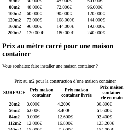
50m2
30.000€
45.000€
60.000€
80m2
48.000€
72.000€
96.000€
100m2
60.000€
90.000€
120.000€
120m2
72.000€
108.000€
144.000€
160m2
96.000€
144.000€
192.000€
200m2
120.000€
180.000€
240.000€
Prix au mètre carré pour une maison
container
Vous souhaitez faire installer une maison container ?
Comparez 4
constructeurs ici
Prix au m2 pour la construction d’une maison container
Prix maison
Prix maison
Prix maison
SURFACE
container
container
container livrée
clé en main
28m2
3.000€
4.200€
30.800€
56m2
6.000€
8.400€
61.600€
84m2
9.000€
12.600€
92.400€
112m2
12.000€
16.800€
123.200€
140m2
15.000€
21.000€
154.000€