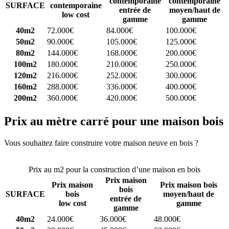
contemporaine
contemporaine
SURFACE
contemporaine
entrée de
moyen/haut de
low cost
gamme
gamme
40m2
72.000€
84.000€
100.000€
50m2
90.000€
105.000€
125.000€
80m2
144.000€
168.000€
200.000€
100m2
180.000€
210.000€
250.000€
120m2
216.000€
252.000€
300.000€
160m2
288.000€
336.000€
400.000€
200m2
360.000€
420.000€
500.000€
Prix au mètre carré pour une maison bois
Vous souhaitez faire construire votre maison neuve en bois ?
Comparez 4 constructeurs ici
Prix au m2 pour la construction d’une maison en bois
Prix maison
Prix maison
Prix maison bois
bois
SURFACE
bois
moyen/haut de
entrée de
low cost
gamme
gamme
40m2
24.000€
36.000€
48.000€