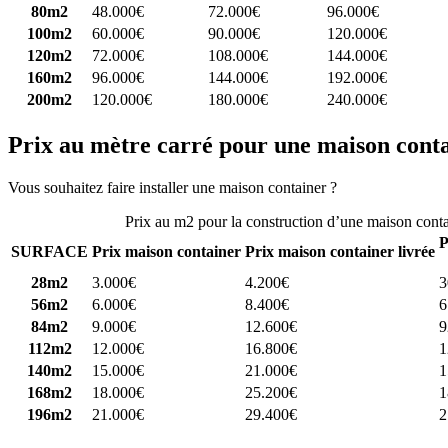
80m2
48.000€
72.000€
96.000€
100m2
60.000€
90.000€
120.000€
120m2
72.000€
108.000€
144.000€
160m2
96.000€
144.000€
192.000€
200m2
120.000€
180.000€
240.000€
Prix au mètre carré pour une maison cont
Vous souhaitez faire installer une maison container ?
Comparez 4 const
Prix au m2 pour la construction d’une maison cont
P
SURFACE
Prix maison container
Prix maison container livrée
28m2
3.000€
4.200€
3
56m2
6.000€
8.400€
6
84m2
9.000€
12.600€
9
112m2
12.000€
16.800€
1
140m2
15.000€
21.000€
1
168m2
18.000€
25.200€
1
196m2
21.000€
29.400€
2