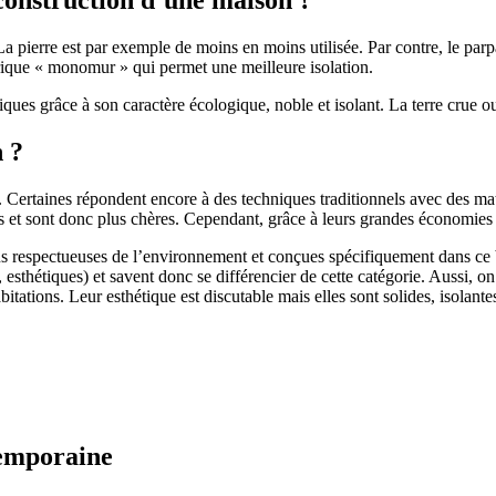
 pierre est par exemple de moins en moins utilisée. Par contre, le parpaing
brique « monomur » qui permet une meilleure isolation.
ues grâce à son caractère écologique, noble et isolant. La terre crue ou
n ?
. Certaines répondent encore à des techniques traditionnels avec des m
et sont donc plus chères. Cependant, grâce à leurs grandes économies d’
us respectueuses de l’environnement et conçues spécifiquement dans ce b
, esthétiques) et savent donc se différencier de cette catégorie. Aussi, 
itations. Leur esthétique est discutable mais elles sont solides, isolantes
temporaine