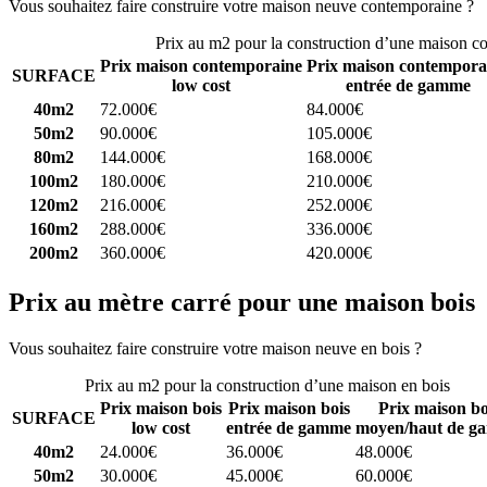
Vous souhaitez faire construire votre maison neuve contemporaine ?
C
Prix au m2 pour la construction d’une maison c
Prix maison contemporaine
Prix maison contempora
SURFACE
low cost
entrée de gamme
40m2
72.000€
84.000€
50m2
90.000€
105.000€
80m2
144.000€
168.000€
100m2
180.000€
210.000€
120m2
216.000€
252.000€
160m2
288.000€
336.000€
200m2
360.000€
420.000€
Prix au mètre carré pour une maison bois
Vous souhaitez faire construire votre maison neuve en bois ?
Comparez
Prix au m2 pour la construction d’une maison en bois
Prix maison bois
Prix maison bois
Prix maison bo
SURFACE
low cost
entrée de gamme
moyen/haut de g
40m2
24.000€
36.000€
48.000€
50m2
30.000€
45.000€
60.000€