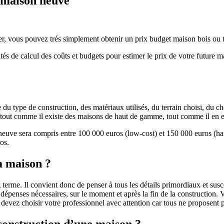
e maison neuve
r, vous pouvez trés simplement obtenir un prix budget maison bois ou tra
ités de calcul des coûts et budgets pour estimer le prix de votre future 
u type de construction, des matériaux utilisés, du terrain choisi, du c
 » tout comme il existe des maisons de haut de gamme, tout comme il en 
 neuve sera compris entre 100 000 euros (low-cost) et 150 000 euros (
os.
a maison ?
 terme. Il convient donc de penser à tous les détails primordiaux et susc
penses nécessaires, sur le moment et après la fin de la construction. Vo
s devez choisir votre professionnel avec attention car tous ne proposen
 construction d’une maison ?