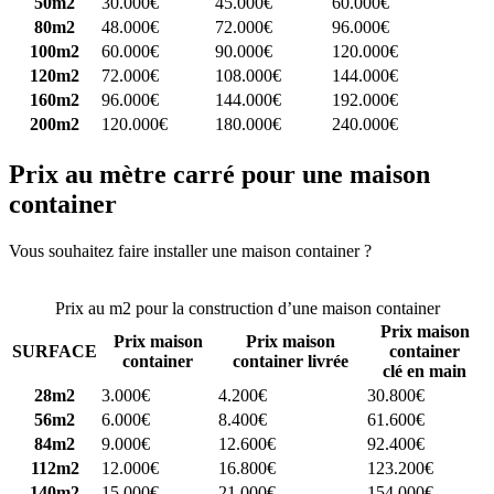
50m2
30.000€
45.000€
60.000€
80m2
48.000€
72.000€
96.000€
100m2
60.000€
90.000€
120.000€
120m2
72.000€
108.000€
144.000€
160m2
96.000€
144.000€
192.000€
200m2
120.000€
180.000€
240.000€
Prix au mètre carré pour une maison
container
Vous souhaitez faire installer une maison container ?
Comparez 4
constructeurs ici
Prix au m2 pour la construction d’une maison container
Prix maison
Prix maison
Prix maison
SURFACE
container
container
container livrée
clé en main
28m2
3.000€
4.200€
30.800€
56m2
6.000€
8.400€
61.600€
84m2
9.000€
12.600€
92.400€
112m2
12.000€
16.800€
123.200€
140m2
15.000€
21.000€
154.000€