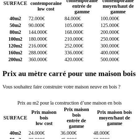
contemporaine
contemporaine
SURFACE
contemporaine
entrée de
moyen/haut de
low cost
gamme
gamme
40m2
72.000€
84.000€
100.000€
50m2
90.000€
105.000€
125.000€
80m2
144.000€
168.000€
200.000€
100m2
180.000€
210.000€
250.000€
120m2
216.000€
252.000€
300.000€
160m2
288.000€
336.000€
400.000€
200m2
360.000€
420.000€
500.000€
Prix au mètre carré pour une maison bois
Vous souhaitez faire construire votre maison neuve en bois ?
Comparez 4 constructeurs ici
Prix au m2 pour la construction d’une maison en bois
Prix maison
Prix maison
Prix maison bois
bois
SURFACE
bois
moyen/haut de
entrée de
low cost
gamme
gamme
40m2
24.000€
36.000€
48.000€