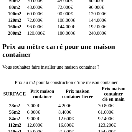
50m2
30.000€
45.000€
60.000€
80m2
48.000€
72.000€
96.000€
100m2
60.000€
90.000€
120.000€
120m2
72.000€
108.000€
144.000€
160m2
96.000€
144.000€
192.000€
200m2
120.000€
180.000€
240.000€
Prix au mètre carré pour une maison
container
Vous souhaitez faire installer une maison container ?
Comparez 4
constructeurs ici
Prix au m2 pour la construction d’une maison container
Prix maison
Prix maison
Prix maison
SURFACE
container
container
container livrée
clé en main
28m2
3.000€
4.200€
30.800€
56m2
6.000€
8.400€
61.600€
84m2
9.000€
12.600€
92.400€
112m2
12.000€
16.800€
123.200€
140m2
15.000€
21.000€
154.000€