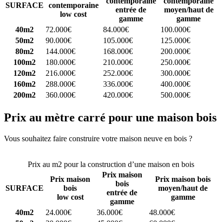
contemporaine
contemporaine
SURFACE
contemporaine
entrée de
moyen/haut de
low cost
gamme
gamme
40m2
72.000€
84.000€
100.000€
50m2
90.000€
105.000€
125.000€
80m2
144.000€
168.000€
200.000€
100m2
180.000€
210.000€
250.000€
120m2
216.000€
252.000€
300.000€
160m2
288.000€
336.000€
400.000€
200m2
360.000€
420.000€
500.000€
Prix au mètre carré pour une maison bois
Vous souhaitez faire construire votre maison neuve en bois ?
Comparez 4 constructeurs ici
Prix au m2 pour la construction d’une maison en bois
Prix maison
Prix maison
Prix maison bois
bois
SURFACE
bois
moyen/haut de
entrée de
low cost
gamme
gamme
40m2
24.000€
36.000€
48.000€