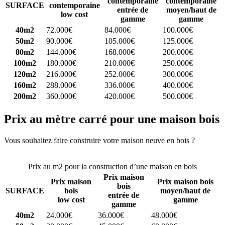
contemporaine
contemporaine
SURFACE
contemporaine
entrée de
moyen/haut de
low cost
gamme
gamme
40m2
72.000€
84.000€
100.000€
50m2
90.000€
105.000€
125.000€
80m2
144.000€
168.000€
200.000€
100m2
180.000€
210.000€
250.000€
120m2
216.000€
252.000€
300.000€
160m2
288.000€
336.000€
400.000€
200m2
360.000€
420.000€
500.000€
Prix au mètre carré pour une maison bois
Vous souhaitez faire construire votre maison neuve en bois ?
Comparez 4 constructeurs ici
Prix au m2 pour la construction d’une maison en bois
Prix maison
Prix maison
Prix maison bois
bois
SURFACE
bois
moyen/haut de
entrée de
low cost
gamme
gamme
40m2
24.000€
36.000€
48.000€