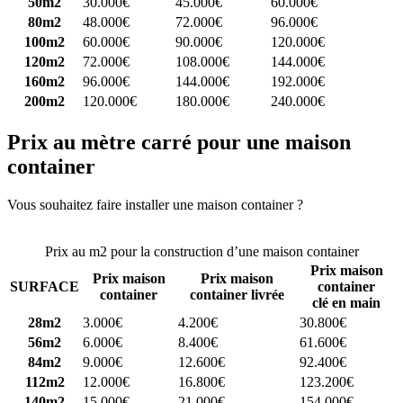
50m2
30.000€
45.000€
60.000€
80m2
48.000€
72.000€
96.000€
100m2
60.000€
90.000€
120.000€
120m2
72.000€
108.000€
144.000€
160m2
96.000€
144.000€
192.000€
200m2
120.000€
180.000€
240.000€
Prix au mètre carré pour une maison
container
Vous souhaitez faire installer une maison container ?
Comparez 4
constructeurs ici
Prix au m2 pour la construction d’une maison container
Prix maison
Prix maison
Prix maison
SURFACE
container
container
container livrée
clé en main
28m2
3.000€
4.200€
30.800€
56m2
6.000€
8.400€
61.600€
84m2
9.000€
12.600€
92.400€
112m2
12.000€
16.800€
123.200€
140m2
15.000€
21.000€
154.000€